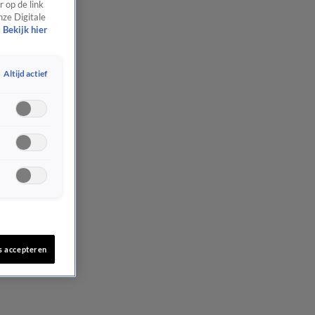
 op de link
nze Digitale
Bekijk hier
Altijd actief
s accepteren