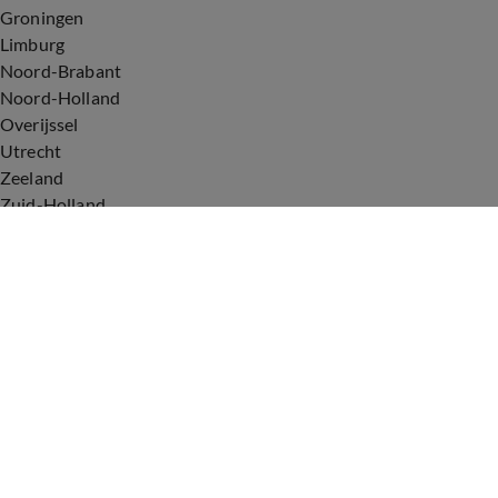
Groningen
Limburg
Noord-Brabant
Noord-Holland
Overijssel
Utrecht
Zeeland
Zuid-Holland
Voorwaarden
Over ons
Privacyverklaring
Gebruiksvoorwaarden
Cookieverklaring
Digitale diensten
Cookie instellingen
Upod & Talpa Network
Adverteren
Vacatures
Publieksservice