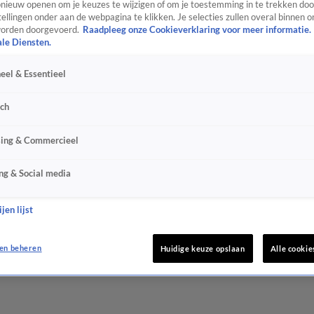
ieuw openen om je keuzes te wijzigen of om je toestemming in te trekken door
ellingen onder aan de webpagina te klikken. Je selecties zullen overal binnen o
orden doorgevoerd.
Raadpleeg onze Cookieverklaring voor meer informatie.
ale Diensten.
eel & Essentieel
sch
sing & Commercieel
ng & Social media
jen lijst
en beheren
Huidige keuze opslaan
Alle cookie