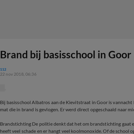
Brand bij basisschool in Goo
112
22 nov 2018, 06:36
Bij basisschool Albatros aan de Kievitstraat in Goor is vannac
mat die in brand is gevlogen. Er werd direct opgeschaald naar m
Brandstichting De politie denkt dat het om brandstichting gaat
heeft veel schade en er hangt veel koolmonoxide. Of de school o