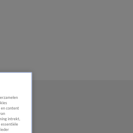
 verzamelen
okies
 en content
van
ing intrekt,
 essentiële
 ieder