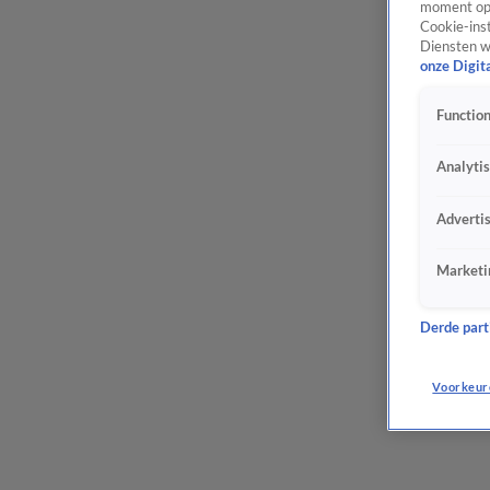
moment opn
Cookie-inst
Diensten w
onze Digit
Function
Analyti
Adverti
Marketi
Derde parti
Voorkeur