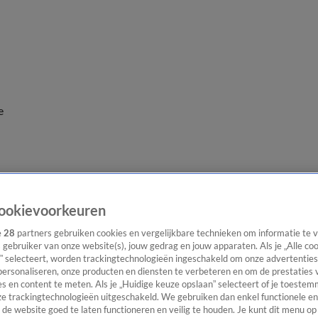
e
ookievoorkeuren
e
28
partners gebruiken cookies en vergelijkbare technieken om informatie te
s gebruiker van onze website(s), jouw gedrag en jouw apparaten. Als je „Alle co
” selecteert, worden trackingtechnologieën ingeschakeld om onze advertenties
personaliseren, onze producten en diensten te verbeteren en om de prestaties 
s en content te meten. Als je „Huidige keuze opslaan” selecteert of je toestemm
e trackingtechnologieën uitgeschakeld. We gebruiken dan enkel functionele en
de website goed te laten functioneren en veilig te houden. Je kunt dit menu op