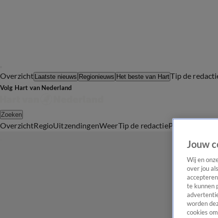
Overzicht
Tip de redacti
Laatste nieuws
Regionieuws
Het beste van Hart
Volg Hart van Nederland
Zoeken
Overzicht
Regio
Uitzendingen
Weer
Tip de redactie
Panel
Video's
Jouw c
Wij en onz
over jou al
accepteren
te kunnen 
advertentie
worden dez
cookies om 