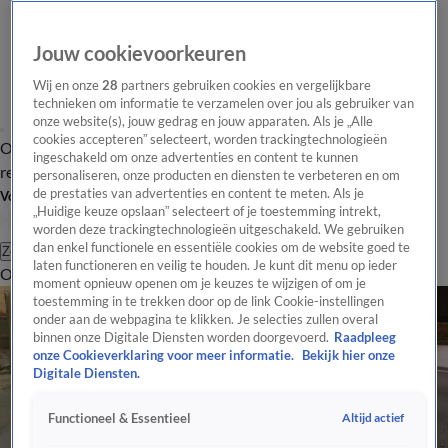
Jouw cookievoorkeuren
Wij en onze
28
partners gebruiken cookies en vergelijkbare
technieken om informatie te verzamelen over jou als gebruiker van
onze website(s), jouw gedrag en jouw apparaten. Als je „Alle
cookies accepteren” selecteert, worden trackingtechnologieën
Overzicht
Tip de
Laatste nieuws
Regionieuws
Het beste van Hart
ingeschakeld om onze advertenties en content te kunnen
redactie
personaliseren, onze producten en diensten te verbeteren en om
de prestaties van advertenties en content te meten. Als je
Volg Hart van Nederland
„Huidige keuze opslaan” selecteert of je toestemming intrekt,
worden deze trackingtechnologieën uitgeschakeld. We gebruiken
dan enkel functionele en essentiële cookies om de website goed te
Zoeken
laten functioneren en veilig te houden. Je kunt dit menu op ieder
Overzicht
Regio
Uitzendingen
Weer
Tip de redactie
Panel
Video's
moment opnieuw openen om je keuzes te wijzigen of om je
toestemming in te trekken door op de link Cookie-instellingen
onder aan de webpagina te klikken. Je selecties zullen overal
binnen onze Digitale Diensten worden doorgevoerd.
Raadpleeg
onze Cookieverklaring voor meer informatie.
Bekijk hier onze
Digitale Diensten.
Altijd actief
Functioneel & Essentieel