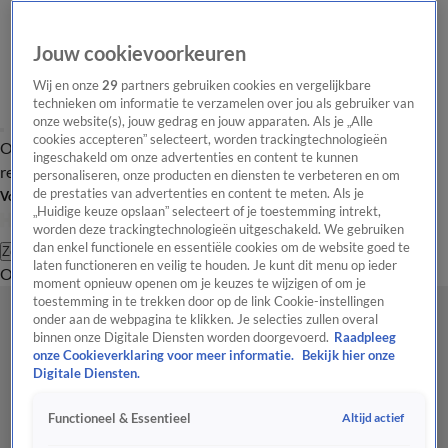
Jouw cookievoorkeuren
Wij en onze
29
partners gebruiken cookies en vergelijkbare
technieken om informatie te verzamelen over jou als gebruiker van
onze website(s), jouw gedrag en jouw apparaten. Als je „Alle
cookies accepteren” selecteert, worden trackingtechnologieën
Overzicht
Tip de
Laatste nieuws
Regionieuws
Het beste van Hart
ingeschakeld om onze advertenties en content te kunnen
redactie
personaliseren, onze producten en diensten te verbeteren en om
de prestaties van advertenties en content te meten. Als je
Volg Hart van Nederland
„Huidige keuze opslaan” selecteert of je toestemming intrekt,
worden deze trackingtechnologieën uitgeschakeld. We gebruiken
dan enkel functionele en essentiële cookies om de website goed te
Zoeken
laten functioneren en veilig te houden. Je kunt dit menu op ieder
Overzicht
Regio
Uitzendingen
Weer
Tip de redactie
Panel
Video's
moment opnieuw openen om je keuzes te wijzigen of om je
toestemming in te trekken door op de link Cookie-instellingen
onder aan de webpagina te klikken. Je selecties zullen overal
binnen onze Digitale Diensten worden doorgevoerd.
Raadpleeg
onze Cookieverklaring voor meer informatie.
Bekijk hier onze
Digitale Diensten.
Altijd actief
Functioneel & Essentieel