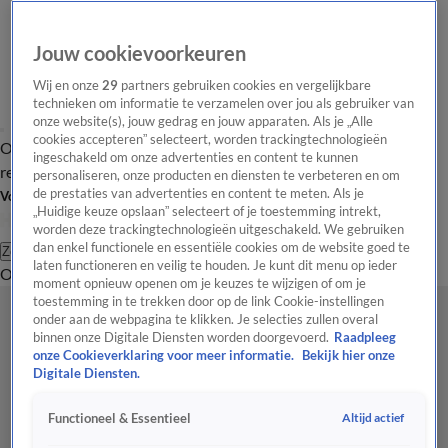
Jouw cookievoorkeuren
Wij en onze
29
partners gebruiken cookies en vergelijkbare
technieken om informatie te verzamelen over jou als gebruiker van
onze website(s), jouw gedrag en jouw apparaten. Als je „Alle
cookies accepteren” selecteert, worden trackingtechnologieën
Overzicht
Tip de
Laatste nieuws
Regionieuws
Het beste van Hart
ingeschakeld om onze advertenties en content te kunnen
redactie
personaliseren, onze producten en diensten te verbeteren en om
de prestaties van advertenties en content te meten. Als je
Volg Hart van Nederland
„Huidige keuze opslaan” selecteert of je toestemming intrekt,
worden deze trackingtechnologieën uitgeschakeld. We gebruiken
dan enkel functionele en essentiële cookies om de website goed te
Zoeken
laten functioneren en veilig te houden. Je kunt dit menu op ieder
Overzicht
Regio
Uitzendingen
Weer
Tip de redactie
Panel
Video's
moment opnieuw openen om je keuzes te wijzigen of om je
toestemming in te trekken door op de link Cookie-instellingen
onder aan de webpagina te klikken. Je selecties zullen overal
binnen onze Digitale Diensten worden doorgevoerd.
Raadpleeg
onze Cookieverklaring voor meer informatie.
Bekijk hier onze
Digitale Diensten.
Altijd actief
Functioneel & Essentieel