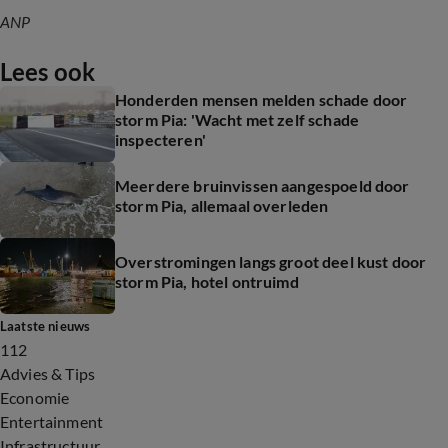
ANP
Lees ook
Honderden mensen melden schade door
storm Pia: 'Wacht met zelf schade
inspecteren'
Meerdere bruinvissen aangespoeld door
storm Pia, allemaal overleden
Overstromingen langs groot deel kust door
storm Pia, hotel ontruimd
Laatste nieuws
112
Advies & Tips
Economie
Entertainment
Infrastructuur