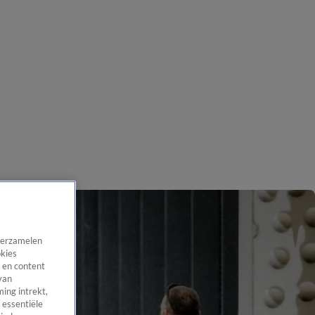
 verzamelen
okies
 en content
van
ing intrekt,
 essentiële