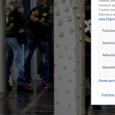
cookies om 
moment opn
Cookie-inst
Diensten w
onze Digit
Function
Analyti
Adverti
Marketi
Derde parti
Voorkeur