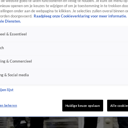
de website goed te laten functioneren en veilig te houden. Je kunt dit menu op
ieuw openen om je keuzes te wijzigen of om je toestemming in te trekken door
ellingen onder aan de webpagina te klikken. Je selecties zullen overal binnen o
orden doorgevoerd.
Raadpleeg onze Cookieverklaring voor meer informatie.
ale Diensten.
eel & Essentieel
sch
sing & Commercieel
ng & Social media
jen lijst
en beheren
Huidige keuze opslaan
Alle cookie