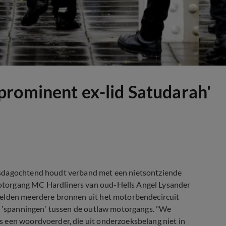
prominent ex-lid Satudarah'
nsdagochtend houdt verband met een nietsontziende
otorgang MC Hardliners van oud-Hells Angel Lysander
melden meerdere bronnen uit het motorbendecircuit
ke ’spanningen’ tussen de outlaw motorgangs. "We
 een woordvoerder, die uit onderzoeksbelang niet in