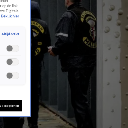
 ieder
 op de link
nze Digitale
Bekijk hier
Altijd actief
s accepteren