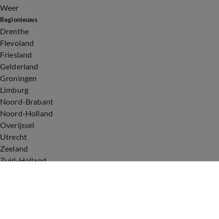
Weer
Regionieuws
Drenthe
Flevoland
Friesland
Gelderland
Groningen
Limburg
Noord-Brabant
Noord-Holland
Overijssel
Utrecht
Zeeland
Zuid-Holland
Voorwaarden
Over ons
Privacyverklaring
Gebruiksvoorwaarden
Cookieverklaring