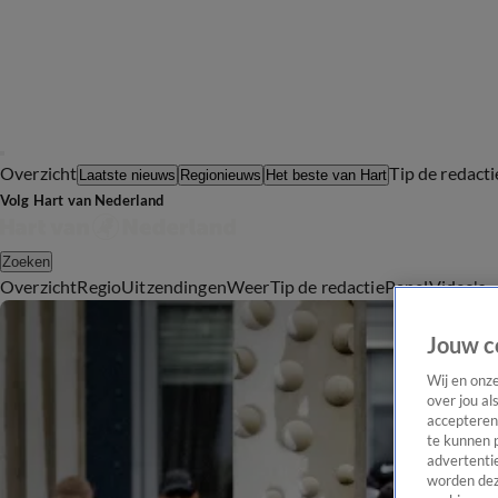
Overzicht
Tip de redacti
Laatste nieuws
Regionieuws
Het beste van Hart
Volg Hart van Nederland
Zoeken
Overzicht
Regio
Uitzendingen
Weer
Tip de redactie
Panel
Video's
Jouw c
Wij en onz
over jou al
accepteren
te kunnen 
advertentie
worden dez