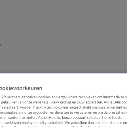
e
ookievoorkeuren
e
29
partners gebruiken cookies en vergelijkbare technieken om informatie te
s gebruiker van onze website(s), jouw gedrag en jouw apparaten. Als je „Alle co
” selecteert, worden trackingtechnologieën ingeschakeld om onze advertenties
personaliseren, onze producten en diensten te verbeteren en om de prestaties 
s en content te meten. Als je „Huidige keuze opslaan” selecteert of je toestemm
e trackingtechnologieën uitgeschakeld. We gebruiken dan enkel functionele en