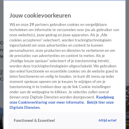
Jouw cookievoorkeuren
Wij en onze
29
partners gebruiken cookies en vergelijkbare
technieken om informatie te verzamelen over jou als gebruiker van
onze website(s), jouw gedrag en jouw apparaten. Als je „Alle
cookies accepteren” selecteert, worden trackingtechnologieën
Overzicht
Tip de
Laatste nieuws
Regionieuws
Het beste van Hart
ingeschakeld om onze advertenties en content te kunnen
redactie
personaliseren, onze producten en diensten te verbeteren en om
de prestaties van advertenties en content te meten. Als je
Volg Hart van Nederland
„Huidige keuze opslaan” selecteert of je toestemming intrekt,
worden deze trackingtechnologieën uitgeschakeld. We gebruiken
dan enkel functionele en essentiële cookies om de website goed te
Zoeken
laten functioneren en veilig te houden. Je kunt dit menu op ieder
Overzicht
Regio
Uitzendingen
Weer
Tip de redactie
Panel
Video's
moment opnieuw openen om je keuzes te wijzigen of om je
toestemming in te trekken door op de link Cookie-instellingen
onder aan de webpagina te klikken. Je selecties zullen overal
binnen onze Digitale Diensten worden doorgevoerd.
Raadpleeg
onze Cookieverklaring voor meer informatie.
Bekijk hier onze
Digitale Diensten.
Altijd actief
Functioneel & Essentieel