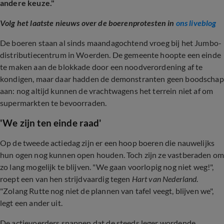
andere keuze."
Volg het laatste nieuws over de boerenprotesten in
ons liveblog
De boeren staan al sinds maandagochtend vroeg bij het Jumbo-
distributiecentrum in Woerden. De gemeente hoopte een einde
te maken aan de blokkade door een noodverordening af te
kondigen, maar daar hadden de demonstranten geen boodschap
aan: nog altijd kunnen de vrachtwagens het terrein niet af om
supermarkten te bevoorraden.
'We zijn ten einde raad'
Op de tweede actiedag zijn er een hoop boeren die nauwelijks
hun ogen nog kunnen open houden. Toch zijn ze vastberaden o
zo lang mogelijk te blijven. "We gaan voorlopig nog niet weg!",
roept een van hen strijdvaardig tegen
Hart van Nederland
.
"Zolang Rutte nog niet de plannen van tafel veegt, blijven we",
legt een ander uit.
De actievoerders snappen dat de steeds leger wordende