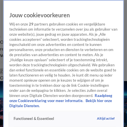
Jouw cookievoorkeuren
Wij en onze
29
partners gebruiken cookies en vergelijkbare
technieken om informatie te verzamelen over jou als gebruiker van
onze website(s), jouw gedrag en jouw apparaten. Als je „Alle
cookies accepteren” selecteert, worden trackingtechnologieën
Overzicht
Tip de
Laatste nieuws
Regionieuws
Het beste van Hart
ingeschakeld om onze advertenties en content te kunnen
redactie
personaliseren, onze producten en diensten te verbeteren en om
de prestaties van advertenties en content te meten. Als je
Volg Hart van Nederland
„Huidige keuze opslaan” selecteert of je toestemming intrekt,
worden deze trackingtechnologieën uitgeschakeld. We gebruiken
dan enkel functionele en essentiële cookies om de website goed te
Zoeken
laten functioneren en veilig te houden. Je kunt dit menu op ieder
Overzicht
Regio
Uitzendingen
Weer
Tip de redactie
Panel
Video's
moment opnieuw openen om je keuzes te wijzigen of om je
toestemming in te trekken door op de link Cookie-instellingen
onder aan de webpagina te klikken. Je selecties zullen overal
binnen onze Digitale Diensten worden doorgevoerd.
Raadpleeg
onze Cookieverklaring voor meer informatie.
Bekijk hier onze
Digitale Diensten.
Altijd actief
Functioneel & Essentieel