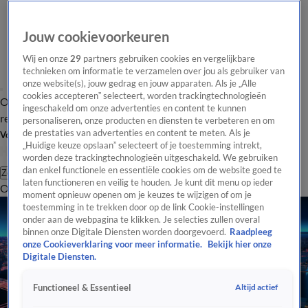
Jouw cookievoorkeuren
Wij en onze
29
partners gebruiken cookies en vergelijkbare
technieken om informatie te verzamelen over jou als gebruiker van
onze website(s), jouw gedrag en jouw apparaten. Als je „Alle
cookies accepteren” selecteert, worden trackingtechnologieën
Overzicht
Tip de
Laatste nieuws
Regionieuws
Het beste van Hart
ingeschakeld om onze advertenties en content te kunnen
redactie
personaliseren, onze producten en diensten te verbeteren en om
de prestaties van advertenties en content te meten. Als je
Volg Hart van Nederland
„Huidige keuze opslaan” selecteert of je toestemming intrekt,
worden deze trackingtechnologieën uitgeschakeld. We gebruiken
dan enkel functionele en essentiële cookies om de website goed te
Zoeken
laten functioneren en veilig te houden. Je kunt dit menu op ieder
Overzicht
Regio
Uitzendingen
Weer
Tip de redactie
Panel
Video's
moment opnieuw openen om je keuzes te wijzigen of om je
toestemming in te trekken door op de link Cookie-instellingen
onder aan de webpagina te klikken. Je selecties zullen overal
binnen onze Digitale Diensten worden doorgevoerd.
Raadpleeg
onze Cookieverklaring voor meer informatie.
Bekijk hier onze
Digitale Diensten.
Altijd actief
Functioneel & Essentieel