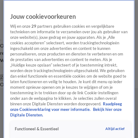
Jouw cookievoorkeuren
Wij en onze
29
partners gebruiken cookies en vergelijkbare
technieken om informatie te verzamelen over jou als gebruiker van
onze website(s), jouw gedrag en jouw apparaten. Als je „Alle
cookies accepteren” selecteert, worden trackingtechnologieën
Overzicht
Tip de
Laatste nieuws
Regionieuws
Het beste van Hart
ingeschakeld om onze advertenties en content te kunnen
redactie
personaliseren, onze producten en diensten te verbeteren en om
de prestaties van advertenties en content te meten. Als je
Volg Hart van Nederland
„Huidige keuze opslaan” selecteert of je toestemming intrekt,
worden deze trackingtechnologieën uitgeschakeld. We gebruiken
dan enkel functionele en essentiële cookies om de website goed te
Zoeken
laten functioneren en veilig te houden. Je kunt dit menu op ieder
Overzicht
Regio
Uitzendingen
Weer
Tip de redactie
Panel
Video's
moment opnieuw openen om je keuzes te wijzigen of om je
toestemming in te trekken door op de link Cookie-instellingen
onder aan de webpagina te klikken. Je selecties zullen overal
binnen onze Digitale Diensten worden doorgevoerd.
Raadpleeg
onze Cookieverklaring voor meer informatie.
Bekijk hier onze
Digitale Diensten.
Altijd actief
Functioneel & Essentieel