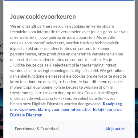
Jouw cookievoorkeuren
Wij en onze
28
partners gebruiken cookies en vergelijkbare
technieken om informatie te verzamelen over jou als gebruiker van
onze website(s), jouw gedrag en jouw apparaten. Als je „Alle
cookies accepteren” selecteert, worden trackingtechnologieën
Overzicht
Tip de
Laatste nieuws
Regionieuws
Het beste van Hart
ingeschakeld om onze advertenties en content te kunnen
redactie
personaliseren, onze producten en diensten te verbeteren en om
de prestaties van advertenties en content te meten. Als je
Volg Hart van Nederland
„Huidige keuze opslaan” selecteert of je toestemming intrekt,
worden deze trackingtechnologieën uitgeschakeld. We gebruiken
dan enkel functionele en essentiële cookies om de website goed te
Zoeken
laten functioneren en veilig te houden. Je kunt dit menu op ieder
Overzicht
Regio
Uitzendingen
Weer
Tip de redactie
Panel
Video's
moment opnieuw openen om je keuzes te wijzigen of om je
toestemming in te trekken door op de link Cookie-instellingen
onder aan de webpagina te klikken. Je selecties zullen overal
binnen onze Digitale Diensten worden doorgevoerd.
Raadpleeg
onze Cookieverklaring voor meer informatie.
Bekijk hier onze
Digitale Diensten.
Altijd actief
Functioneel & Essentieel