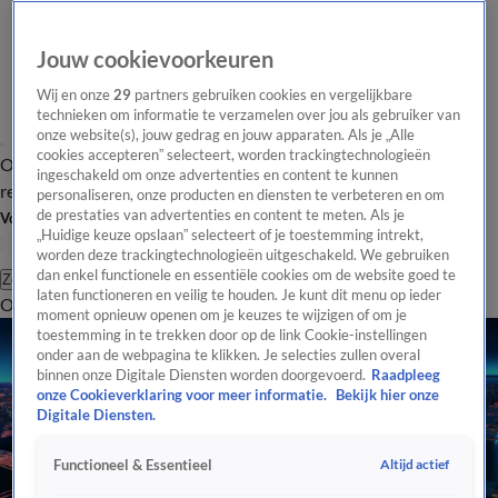
Jouw cookievoorkeuren
Wij en onze
29
partners gebruiken cookies en vergelijkbare
technieken om informatie te verzamelen over jou als gebruiker van
onze website(s), jouw gedrag en jouw apparaten. Als je „Alle
cookies accepteren” selecteert, worden trackingtechnologieën
Overzicht
Tip de
Laatste nieuws
Regionieuws
Het beste van Hart
ingeschakeld om onze advertenties en content te kunnen
redactie
personaliseren, onze producten en diensten te verbeteren en om
de prestaties van advertenties en content te meten. Als je
Volg Hart van Nederland
„Huidige keuze opslaan” selecteert of je toestemming intrekt,
worden deze trackingtechnologieën uitgeschakeld. We gebruiken
dan enkel functionele en essentiële cookies om de website goed te
Zoeken
laten functioneren en veilig te houden. Je kunt dit menu op ieder
Overzicht
Regio
Uitzendingen
Weer
Tip de redactie
Panel
Video's
moment opnieuw openen om je keuzes te wijzigen of om je
toestemming in te trekken door op de link Cookie-instellingen
onder aan de webpagina te klikken. Je selecties zullen overal
binnen onze Digitale Diensten worden doorgevoerd.
Raadpleeg
onze Cookieverklaring voor meer informatie.
Bekijk hier onze
Digitale Diensten.
Altijd actief
Functioneel & Essentieel