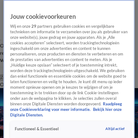
Jouw cookievoorkeuren
Wij en onze
29
partners gebruiken cookies en vergelijkbare
technieken om informatie te verzamelen over jou als gebruiker van
onze website(s), jouw gedrag en jouw apparaten. Als je „Alle
cookies accepteren” selecteert, worden trackingtechnologieën
Overzicht
Tip de
Laatste nieuws
Regionieuws
Het beste van Hart
ingeschakeld om onze advertenties en content te kunnen
redactie
personaliseren, onze producten en diensten te verbeteren en om
de prestaties van advertenties en content te meten. Als je
Volg Hart van Nederland
„Huidige keuze opslaan” selecteert of je toestemming intrekt,
worden deze trackingtechnologieën uitgeschakeld. We gebruiken
dan enkel functionele en essentiële cookies om de website goed te
Zoeken
laten functioneren en veilig te houden. Je kunt dit menu op ieder
Overzicht
Regio
Uitzendingen
Weer
Tip de redactie
Panel
Video's
moment opnieuw openen om je keuzes te wijzigen of om je
toestemming in te trekken door op de link Cookie-instellingen
onder aan de webpagina te klikken. Je selecties zullen overal
binnen onze Digitale Diensten worden doorgevoerd.
Raadpleeg
onze Cookieverklaring voor meer informatie.
Bekijk hier onze
Digitale Diensten.
Altijd actief
Functioneel & Essentieel