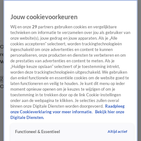
Jouw cookievoorkeuren
Wij en onze
29
partners gebruiken cookies en vergelijkbare
technieken om informatie te verzamelen over jou als gebruiker van
onze website(s), jouw gedrag en jouw apparaten. Als je „Alle
cookies accepteren” selecteert, worden trackingtechnologieën
Overzicht
Tip de
Laatste nieuws
Regionieuws
Het beste van Hart
ingeschakeld om onze advertenties en content te kunnen
redactie
personaliseren, onze producten en diensten te verbeteren en om
de prestaties van advertenties en content te meten. Als je
Volg Hart van Nederland
„Huidige keuze opslaan” selecteert of je toestemming intrekt,
worden deze trackingtechnologieën uitgeschakeld. We gebruiken
dan enkel functionele en essentiële cookies om de website goed te
Zoeken
laten functioneren en veilig te houden. Je kunt dit menu op ieder
Overzicht
Regio
Uitzendingen
Weer
Tip de redactie
Panel
Video's
moment opnieuw openen om je keuzes te wijzigen of om je
toestemming in te trekken door op de link Cookie-instellingen
onder aan de webpagina te klikken. Je selecties zullen overal
binnen onze Digitale Diensten worden doorgevoerd.
Raadpleeg
onze Cookieverklaring voor meer informatie.
Bekijk hier onze
Digitale Diensten.
Altijd actief
Functioneel & Essentieel