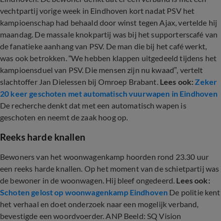
vechtpartij vorige week in Eindhoven kort nadat PSV het
kampioenschap had behaald door winst tegen Ajax, vertelde hij
maandag. De massale knokpartij was bij het supporterscafé van
de fanatieke aanhang van PSV. De man die bij het café werkt,
was ook betrokken. “We hebben klappen uitgedeeld tijdens het
kampioensduel van PSV. Die mensen zijn nu kwaad”, vertelt
slachtoffer Jan Dielessen bij Omroep Brabant.
Lees ook:
Zeker
20 keer geschoten met automatisch vuurwapen in Eindhoven
De recherche denkt dat met een automatisch wapen is
geschoten en neemt de zaak hoog op.
Reeks harde knallen
Bewoners van het woonwagenkamp hoorden rond 23.30 uur
een reeks harde knallen. Op het moment van de schietpartij was
de bewoner in de woonwagen. Hij bleef ongedeerd.
Lees ook:
Schoten gelost op woonwagenkamp Eindhoven
De politie kent
het verhaal en doet onderzoek naar een mogelijk verband,
bevestigde een woordvoerder. ANP Beeld: SQ Vision