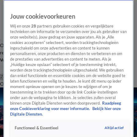
Jouw cookievoorkeuren
Wij en onze
28
partners gebruiken cookies en vergelijkbare
technieken om informatie te verzamelen over jou als gebruiker van
onze website(s), jouw gedrag en jouw apparaten. Als je „Alle
cookies accepteren” selecteert, worden trackingtechnologieën
Overzicht
Tip de
Laatste nieuws
Regionieuws
Het beste van Hart
ingeschakeld om onze advertenties en content te kunnen
redactie
personaliseren, onze producten en diensten te verbeteren en om
de prestaties van advertenties en content te meten. Als je
Volg Hart van Nederland
„Huidige keuze opslaan” selecteert of je toestemming intrekt,
worden deze trackingtechnologieën uitgeschakeld. We gebruiken
dan enkel functionele en essentiële cookies om de website goed te
Zoeken
laten functioneren en veilig te houden. Je kunt dit menu op ieder
Overzicht
Regio
Uitzendingen
Weer
Tip de redactie
Panel
Video's
moment opnieuw openen om je keuzes te wijzigen of om je
toestemming in te trekken door op de link Cookie-instellingen
onder aan de webpagina te klikken. Je selecties zullen overal
binnen onze Digitale Diensten worden doorgevoerd.
Raadpleeg
onze Cookieverklaring voor meer informatie.
Bekijk hier onze
Digitale Diensten.
Altijd actief
Functioneel & Essentieel