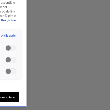
 essentiële
 ieder
 op de link
nze Digitale
Bekijk hier
Altijd actief
s accepteren