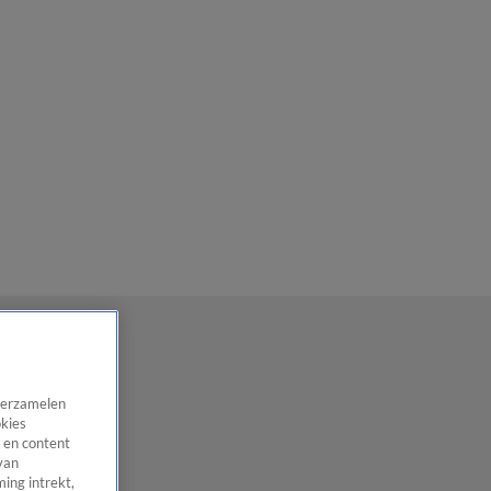
 verzamelen
okies
 en content
van
ing intrekt,