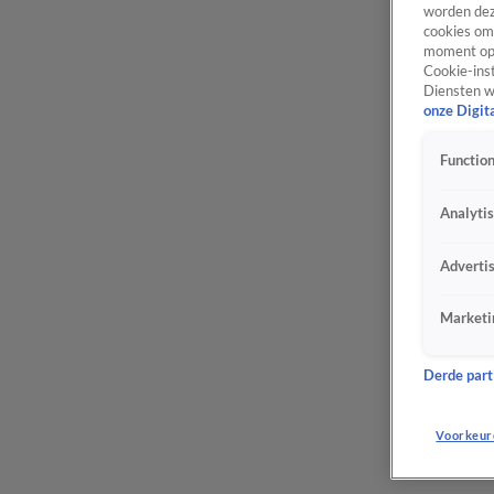
worden dez
cookies om 
moment opn
Cookie-inst
Diensten w
onze Digit
Function
Analyti
Adverti
Marketi
Derde parti
Voorkeur