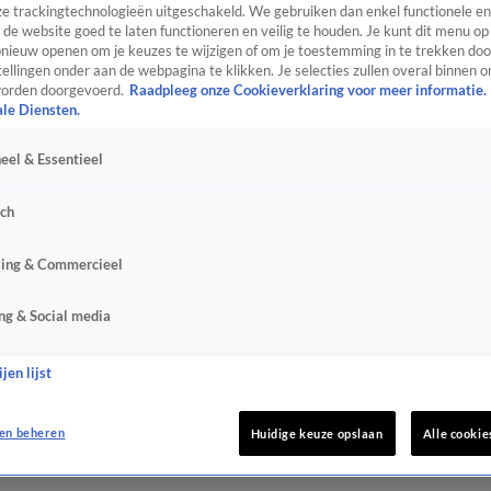
e trackingtechnologieën uitgeschakeld. We gebruiken dan enkel functionele en
de website goed te laten functioneren en veilig te houden. Je kunt dit menu op
ieuw openen om je keuzes te wijzigen of om je toestemming in te trekken door
ellingen onder aan de webpagina te klikken. Je selecties zullen overal binnen o
orden doorgevoerd.
Raadpleeg onze Cookieverklaring voor meer informatie.
ale Diensten.
eel & Essentieel
sch
sing & Commercieel
ng & Social media
jen lijst
en beheren
Huidige keuze opslaan
Alle cookie