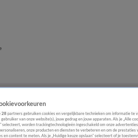
e
ookievoorkeuren
e
28
partners gebruiken cookies en vergelijkbare technieken om informatie te
s gebruiker van onze website(s), jouw gedrag en jouw apparaten. Als je „Alle co
” selecteert, worden trackingtechnologieën ingeschakeld om onze advertenties
personaliseren, onze producten en diensten te verbeteren en om de prestaties 
s en content te meten. Als je „Huidige keuze opslaan” selecteert of je toestemm