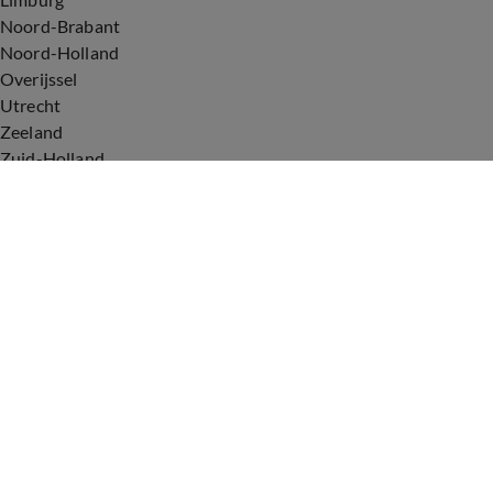
Noord-Brabant
Noord-Holland
Overijssel
Utrecht
Zeeland
Zuid-Holland
Voorwaarden
Over ons
Privacyverklaring
Gebruiksvoorwaarden
Cookieverklaring
Digitale diensten
Cookie instellingen
Upod & Talpa Network
Adverteren
Vacatures
Publieksservice
Tip de redactie