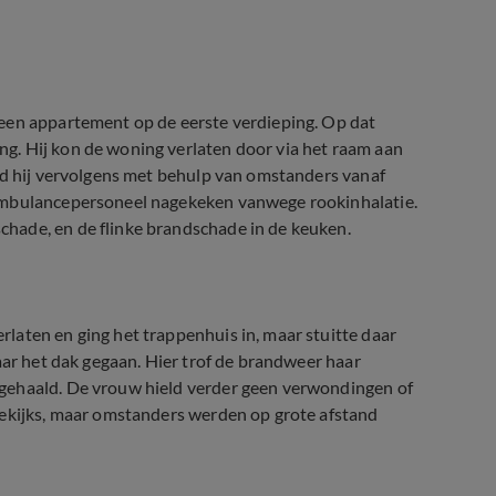
een appartement op de eerste verdieping. Op dat
g. Hij kon de woning verlaten door via het raam aan
rd hij vervolgens met behulp van omstanders vanaf
 ambulancepersoneel nagekeken vanwege rookinhalatie.
hade, en de flinke brandschade in de keuken.
laten en ging het trappenhuis in, maar stuitte daar
aar het dak gegaan. Hier trof de brandweer haar
gehaald. De vrouw hield verder geen verwondingen of
bekijks, maar omstanders werden op grote afstand