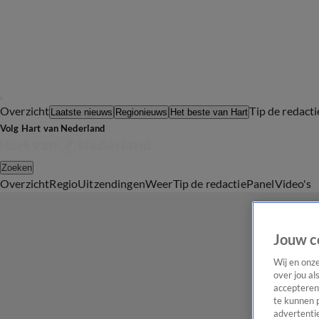
Overzicht
Tip de redacti
Laatste nieuws
Regionieuws
Het beste van Hart
Volg Hart van Nederland
Zoeken
Overzicht
Regio
Uitzendingen
Weer
Tip de redactie
Panel
Video's
Jouw c
Wij en onz
over jou al
accepteren
te kunnen 
advertentie