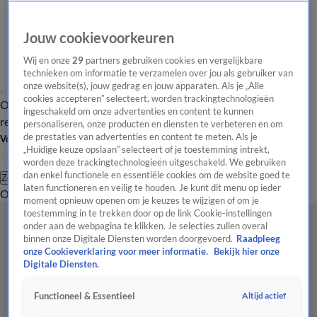
Jouw cookievoorkeuren
Wij en onze
29
partners gebruiken cookies en vergelijkbare
technieken om informatie te verzamelen over jou als gebruiker van
onze website(s), jouw gedrag en jouw apparaten. Als je „Alle
cookies accepteren” selecteert, worden trackingtechnologieën
Overzicht
Tip de
Laatste nieuws
Regionieuws
Het beste van Hart
ingeschakeld om onze advertenties en content te kunnen
redactie
personaliseren, onze producten en diensten te verbeteren en om
de prestaties van advertenties en content te meten. Als je
Volg Hart van Nederland
„Huidige keuze opslaan” selecteert of je toestemming intrekt,
worden deze trackingtechnologieën uitgeschakeld. We gebruiken
dan enkel functionele en essentiële cookies om de website goed te
Zoeken
laten functioneren en veilig te houden. Je kunt dit menu op ieder
Overzicht
Regio
Uitzendingen
Weer
Tip de redactie
Panel
Video's
moment opnieuw openen om je keuzes te wijzigen of om je
toestemming in te trekken door op de link Cookie-instellingen
onder aan de webpagina te klikken. Je selecties zullen overal
binnen onze Digitale Diensten worden doorgevoerd.
Raadpleeg
onze Cookieverklaring voor meer informatie.
Bekijk hier onze
Digitale Diensten.
Altijd actief
Functioneel & Essentieel