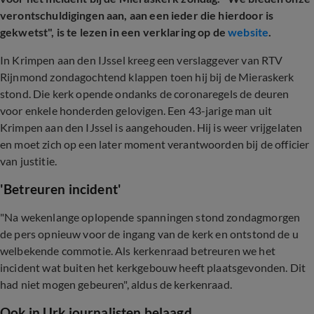
verontschuldigingen aan, aan een ieder die hierdoor is
gekwetst", is te lezen in een verklaring op de
website
.
In Krimpen aan den IJssel kreeg een verslaggever van RTV
Rijnmond zondagochtend klappen toen hij bij de Mieraskerk
stond. Die kerk opende ondanks de coronaregels de deuren
voor enkele honderden gelovigen. Een 43-jarige man uit
Krimpen aan den IJssel is aangehouden. Hij is weer vrijgelaten
en moet zich op een later moment verantwoorden bij de officier
van justitie.
'Betreuren incident'
"Na wekenlange oplopende spanningen stond zondagmorgen
de pers opnieuw voor de ingang van de kerk en ontstond de u
welbekende commotie. Als kerkenraad betreuren we het
incident wat buiten het kerkgebouw heeft plaatsgevonden. Dit
had niet mogen gebeuren", aldus de kerkenraad.
Ook in Urk journalisten belaagd