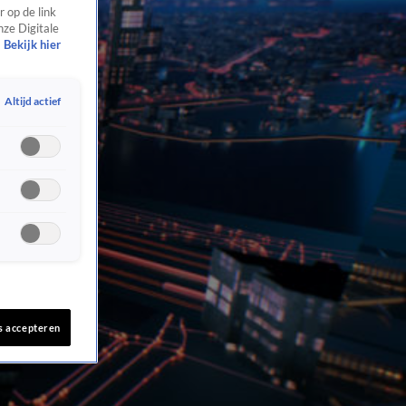
 op de link
nze Digitale
Bekijk hier
Altijd actief
s accepteren