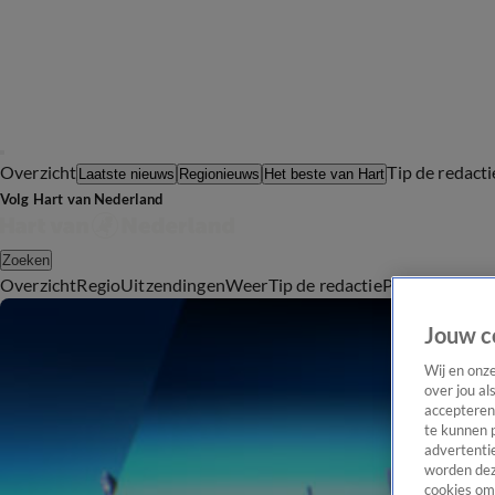
Overzicht
Tip de redacti
Laatste nieuws
Regionieuws
Het beste van Hart
Volg Hart van Nederland
Zoeken
Overzicht
Regio
Uitzendingen
Weer
Tip de redactie
Panel
Video's
Jouw c
Wij en onz
over jou al
accepteren
te kunnen 
advertentie
worden dez
cookies om 