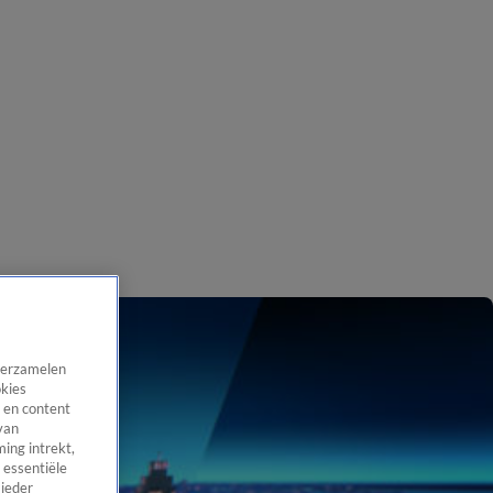
 verzamelen
okies
 en content
van
ing intrekt,
 essentiële
 ieder