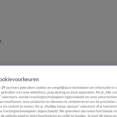
e
ookievoorkeuren
e
29
partners gebruiken cookies en vergelijkbare technieken om informatie te
s gebruiker van onze website(s), jouw gedrag en jouw apparaten. Als je „Alle co
” selecteert, worden trackingtechnologieën ingeschakeld om onze advertenties
personaliseren, onze producten en diensten te verbeteren en om de prestaties 
s en content te meten. Als je „Huidige keuze opslaan” selecteert of je toestemm
e trackingtechnologieën uitgeschakeld. We gebruiken dan enkel functionele en
de website goed te laten functioneren en veilig te houden. Je kunt dit menu op