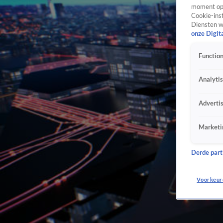
moment opn
Cookie-inst
Diensten w
onze Digit
Function
Analyti
Adverti
Marketi
Derde parti
Voorkeur