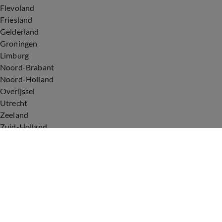
Flevoland
Friesland
Gelderland
Groningen
Limburg
Noord-Brabant
Noord-Holland
Overijssel
Utrecht
Zeeland
Zuid-Holland
Voorwaarden
Over ons
Privacyverklaring
Gebruiksvoorwaarden
Cookieverklaring
Digitale diensten
Cookie instellingen
Upod & Talpa Network