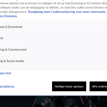
ieuw openen om je keuzes te wijzigen of om je toestemming in te trekken door
ellingen onder aan de webpagina te klikken. Je selecties zullen overal binnen o
orden doorgevoerd.
Raadpleeg onze Cookieverklaring voor meer informatie.
ale Diensten.
eel & Essentieel
sch
sing & Commercieel
ng & Social media
jen lijst
en beheren
Huidige keuze opslaan
Alle cookie