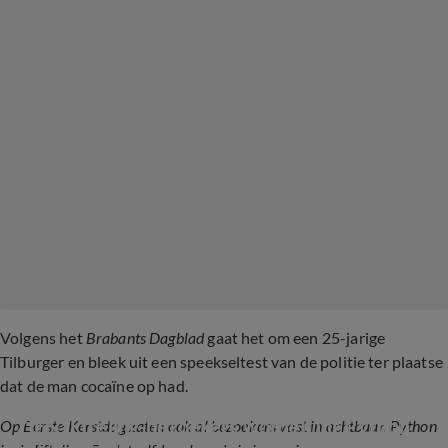
Volgens het
Brabants Dagblad
gaat het om een 25-jarige
Tilburger en bleek uit een speekseltest van de politie ter plaatse
dat de man cocaïne op had.
ZIEN: Efteling-bezoekers worden uit Python 
Op Eerste Kerstdag zaten ook al bezoekers vast in achtbaan Python