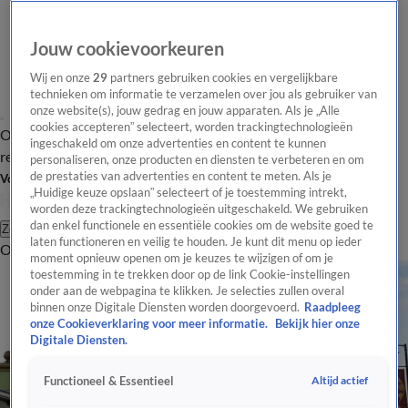
Jouw cookievoorkeuren
Wij en onze
29
partners gebruiken cookies en vergelijkbare
technieken om informatie te verzamelen over jou als gebruiker van
onze website(s), jouw gedrag en jouw apparaten. Als je „Alle
cookies accepteren” selecteert, worden trackingtechnologieën
Overzicht
Tip de
Laatste nieuws
Regionieuws
Het beste van Hart
ingeschakeld om onze advertenties en content te kunnen
redactie
personaliseren, onze producten en diensten te verbeteren en om
de prestaties van advertenties en content te meten. Als je
Volg Hart van Nederland
„Huidige keuze opslaan” selecteert of je toestemming intrekt,
worden deze trackingtechnologieën uitgeschakeld. We gebruiken
dan enkel functionele en essentiële cookies om de website goed te
Zoeken
laten functioneren en veilig te houden. Je kunt dit menu op ieder
Overzicht
Regio
Uitzendingen
Weer
Tip de redactie
Panel
Video's
moment opnieuw openen om je keuzes te wijzigen of om je
toestemming in te trekken door op de link Cookie-instellingen
onder aan de webpagina te klikken. Je selecties zullen overal
binnen onze Digitale Diensten worden doorgevoerd.
Raadpleeg
onze Cookieverklaring voor meer informatie.
Bekijk hier onze
Digitale Diensten.
Altijd actief
Functioneel & Essentieel