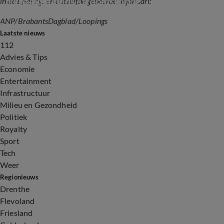
gehaald tijdens stroomstoring
in de Efteling. En datzelfde gebeurde in januari:
ANP/BrabantsDagblad/Loopings
0:38
Laatste nieuws
112
Advies & Tips
Economie
Entertainment
Infrastructuur
Milieu en Gezondheid
Politiek
Royalty
Sport
Tech
Weer
Regionieuws
Drenthe
Flevoland
Friesland