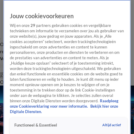
Jouw cookievoorkeuren
Wij en onze
29
partners gebruiken cookies en vergelijkbare
technieken om informatie te verzamelen over jou als gebruiker van
onze website(s), jouw gedrag en jouw apparaten. Als je „Alle
cookies accepteren” selecteert, worden trackingtechnologieën
Overzicht
Tip de
Laatste nieuws
Regionieuws
Het beste van Hart
ingeschakeld om onze advertenties en content te kunnen
redactie
personaliseren, onze producten en diensten te verbeteren en om
de prestaties van advertenties en content te meten. Als je
Volg Hart van Nederland
„Huidige keuze opslaan” selecteert of je toestemming intrekt,
worden deze trackingtechnologieën uitgeschakeld. We gebruiken
dan enkel functionele en essentiële cookies om de website goed te
Zoeken
laten functioneren en veilig te houden. Je kunt dit menu op ieder
Overzicht
Regio
Uitzendingen
Weer
Tip de redactie
Panel
Video's
moment opnieuw openen om je keuzes te wijzigen of om je
toestemming in te trekken door op de link Cookie-instellingen
onder aan de webpagina te klikken. Je selecties zullen overal
binnen onze Digitale Diensten worden doorgevoerd.
Raadpleeg
onze Cookieverklaring voor meer informatie.
Bekijk hier onze
Digitale Diensten.
Altijd actief
Functioneel & Essentieel