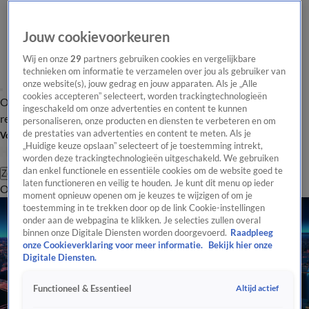
Jouw cookievoorkeuren
Wij en onze
29
partners gebruiken cookies en vergelijkbare
technieken om informatie te verzamelen over jou als gebruiker van
onze website(s), jouw gedrag en jouw apparaten. Als je „Alle
cookies accepteren” selecteert, worden trackingtechnologieën
Overzicht
Tip de
Laatste nieuws
Regionieuws
Het beste van Hart
ingeschakeld om onze advertenties en content te kunnen
redactie
personaliseren, onze producten en diensten te verbeteren en om
de prestaties van advertenties en content te meten. Als je
Volg Hart van Nederland
„Huidige keuze opslaan” selecteert of je toestemming intrekt,
worden deze trackingtechnologieën uitgeschakeld. We gebruiken
dan enkel functionele en essentiële cookies om de website goed te
Zoeken
laten functioneren en veilig te houden. Je kunt dit menu op ieder
Overzicht
Regio
Uitzendingen
Weer
Tip de redactie
Panel
Video's
moment opnieuw openen om je keuzes te wijzigen of om je
toestemming in te trekken door op de link Cookie-instellingen
onder aan de webpagina te klikken. Je selecties zullen overal
binnen onze Digitale Diensten worden doorgevoerd.
Raadpleeg
onze Cookieverklaring voor meer informatie.
Bekijk hier onze
Digitale Diensten.
Altijd actief
Functioneel & Essentieel