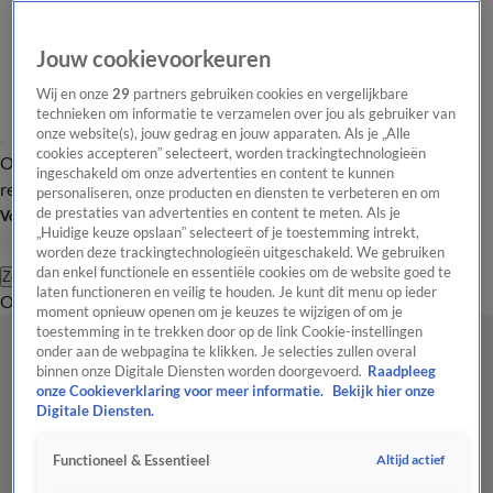
Jouw cookievoorkeuren
Wij en onze
29
partners gebruiken cookies en vergelijkbare
technieken om informatie te verzamelen over jou als gebruiker van
onze website(s), jouw gedrag en jouw apparaten. Als je „Alle
cookies accepteren” selecteert, worden trackingtechnologieën
Overzicht
Tip de
Laatste nieuws
Regionieuws
Het beste van Hart
ingeschakeld om onze advertenties en content te kunnen
redactie
personaliseren, onze producten en diensten te verbeteren en om
de prestaties van advertenties en content te meten. Als je
Volg Hart van Nederland
„Huidige keuze opslaan” selecteert of je toestemming intrekt,
worden deze trackingtechnologieën uitgeschakeld. We gebruiken
dan enkel functionele en essentiële cookies om de website goed te
Zoeken
laten functioneren en veilig te houden. Je kunt dit menu op ieder
Overzicht
Regio
Uitzendingen
Weer
Tip de redactie
Panel
Video's
moment opnieuw openen om je keuzes te wijzigen of om je
toestemming in te trekken door op de link Cookie-instellingen
onder aan de webpagina te klikken. Je selecties zullen overal
binnen onze Digitale Diensten worden doorgevoerd.
Raadpleeg
onze Cookieverklaring voor meer informatie.
Bekijk hier onze
Digitale Diensten.
Altijd actief
Functioneel & Essentieel