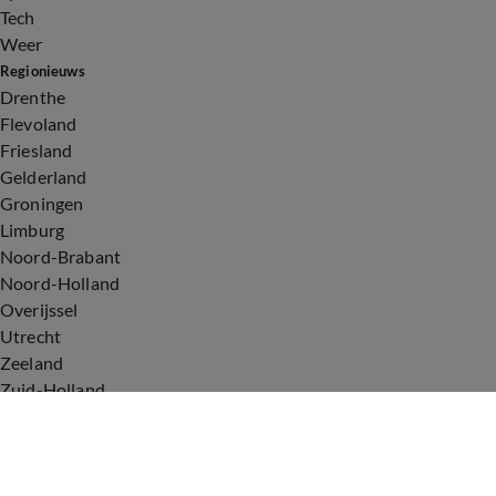
Tech
Weer
Regionieuws
Drenthe
Flevoland
Friesland
Gelderland
Groningen
Limburg
Noord-Brabant
Noord-Holland
Overijssel
Utrecht
Zeeland
Zuid-Holland
Voorwaarden
Over ons
Privacyverklaring
Gebruiksvoorwaarden