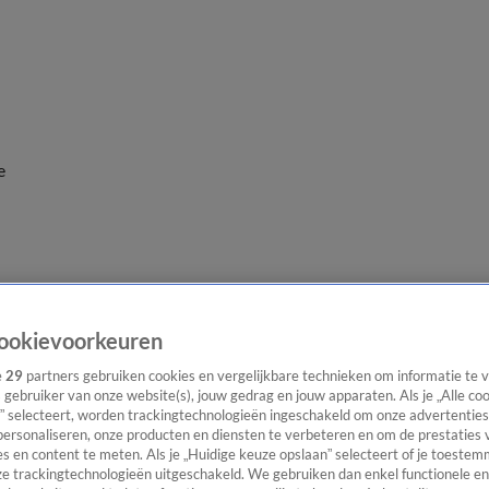
e
ookievoorkeuren
e
29
partners gebruiken cookies en vergelijkbare technieken om informatie te
s gebruiker van onze website(s), jouw gedrag en jouw apparaten. Als je „Alle co
” selecteert, worden trackingtechnologieën ingeschakeld om onze advertenties
personaliseren, onze producten en diensten te verbeteren en om de prestaties 
s en content te meten. Als je „Huidige keuze opslaan” selecteert of je toestemm
e trackingtechnologieën uitgeschakeld. We gebruiken dan enkel functionele en