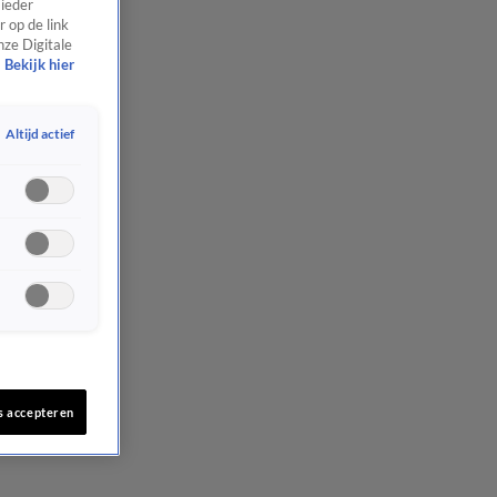
 ieder
 op de link
nze Digitale
Bekijk hier
Altijd actief
s accepteren