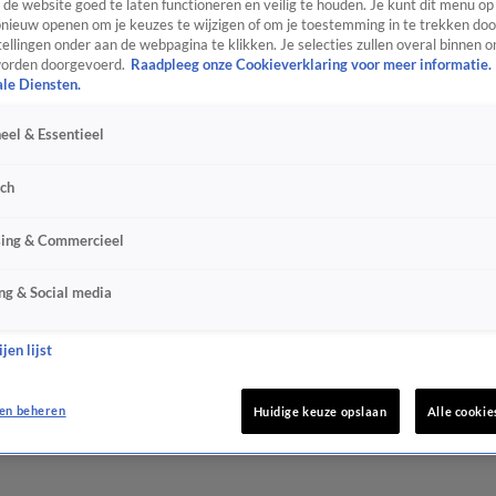
de website goed te laten functioneren en veilig te houden. Je kunt dit menu op
ieuw openen om je keuzes te wijzigen of om je toestemming in te trekken door
ellingen onder aan de webpagina te klikken. Je selecties zullen overal binnen o
orden doorgevoerd.
Raadpleeg onze Cookieverklaring voor meer informatie.
ale Diensten.
eel & Essentieel
sch
sing & Commercieel
ng & Social media
jen lijst
en beheren
Huidige keuze opslaan
Alle cookie