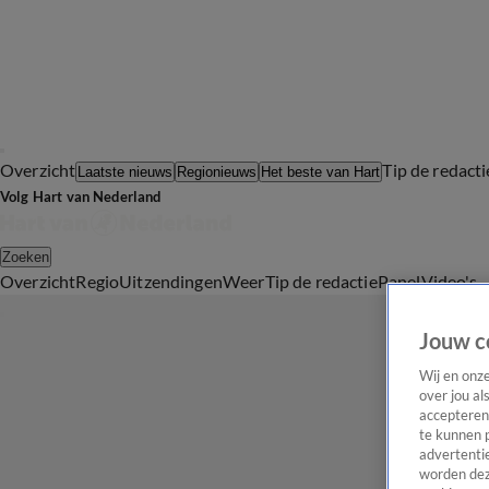
Overzicht
Tip de redacti
Laatste nieuws
Regionieuws
Het beste van Hart
Volg Hart van Nederland
Zoeken
Overzicht
Regio
Uitzendingen
Weer
Tip de redactie
Panel
Video's
Jouw c
Wij en onz
over jou al
accepteren
te kunnen 
advertentie
worden dez