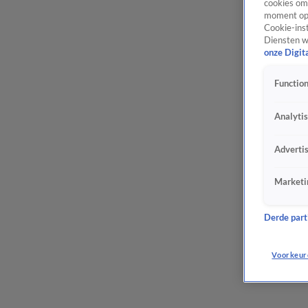
cookies om 
moment opn
Cookie-inst
Diensten w
onze Digit
Function
Analyti
Adverti
Marketi
Derde parti
Voorkeur