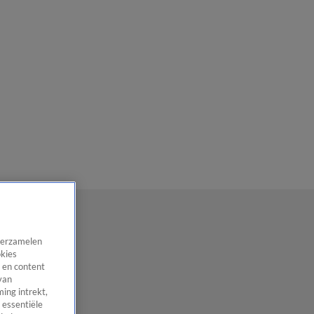
 verzamelen
okies
 en content
van
ing intrekt,
 essentiële