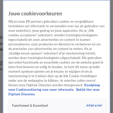
Jouw cookievoorkeuren
Wij en onze
29
partners gebruiken cookies en vergelijkbare
technieken om informatie te verzamelen over jou als gebruiker van
onze website(s), jouw gedrag en jouw apparaten. Als je „Alle
cookies accepteren” selecteert, worden trackingtechnologieën
Overzicht
Tip de
Laatste nieuws
Regionieuws
Het beste van Hart
ingeschakeld om onze advertenties en content te kunnen
redactie
personaliseren, onze producten en diensten te verbeteren en om
de prestaties van advertenties en content te meten. Als je
Volg Hart van Nederland
„Huidige keuze opslaan” selecteert of je toestemming intrekt,
worden deze trackingtechnologieën uitgeschakeld. We gebruiken
dan enkel functionele en essentiële cookies om de website goed te
Zoeken
laten functioneren en veilig te houden. Je kunt dit menu op ieder
Overzicht
Regio
Uitzendingen
Weer
Tip de redactie
Panel
Video's
moment opnieuw openen om je keuzes te wijzigen of om je
toestemming in te trekken door op de link Cookie-instellingen
onder aan de webpagina te klikken. Je selecties zullen overal
binnen onze Digitale Diensten worden doorgevoerd.
Raadpleeg
onze Cookieverklaring voor meer informatie.
Bekijk hier onze
Digitale Diensten.
Altijd actief
Functioneel & Essentieel