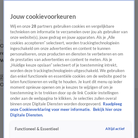
Jouw cookievoorkeuren
Wij en onze
28
partners gebruiken cookies en vergelijkbare
technieken om informatie te verzamelen over jou als gebruiker van
onze website(s), jouw gedrag en jouw apparaten. Als je „Alle
cookies accepteren” selecteert, worden trackingtechnologieën
Overzicht
Tip de
Laatste nieuws
Regionieuws
Het beste van Hart
ingeschakeld om onze advertenties en content te kunnen
redactie
personaliseren, onze producten en diensten te verbeteren en om
de prestaties van advertenties en content te meten. Als je
Volg Hart van Nederland
„Huidige keuze opslaan” selecteert of je toestemming intrekt,
worden deze trackingtechnologieën uitgeschakeld. We gebruiken
dan enkel functionele en essentiële cookies om de website goed te
Zoeken
laten functioneren en veilig te houden. Je kunt dit menu op ieder
Overzicht
Regio
Uitzendingen
Weer
Tip de redactie
Panel
Video's
moment opnieuw openen om je keuzes te wijzigen of om je
toestemming in te trekken door op de link Cookie-instellingen
onder aan de webpagina te klikken. Je selecties zullen overal
binnen onze Digitale Diensten worden doorgevoerd.
Raadpleeg
onze Cookieverklaring voor meer informatie.
Bekijk hier onze
Digitale Diensten.
Altijd actief
Functioneel & Essentieel