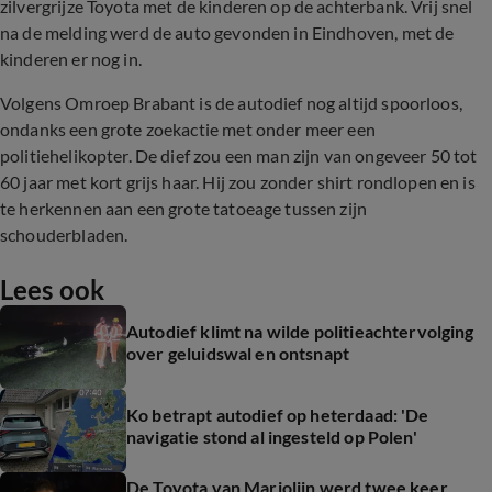
zilvergrijze Toyota met de kinderen op de achterbank. Vrij snel
na de melding werd de auto gevonden in Eindhoven, met de
kinderen er nog in.
Volgens Omroep Brabant is de autodief nog altijd spoorloos,
ondanks een grote zoekactie met onder meer een
politiehelikopter. De dief zou een man zijn van ongeveer 50 tot
60 jaar met kort grijs haar. Hij zou zonder shirt rondlopen en is
te herkennen aan een grote tatoeage tussen zijn
schouderbladen.
Lees ook
Autodief klimt na wilde politieachtervolging
over geluidswal en ontsnapt
Ko betrapt autodief op heterdaad: 'De
navigatie stond al ingesteld op Polen'
De Toyota van Marjolijn werd twee keer