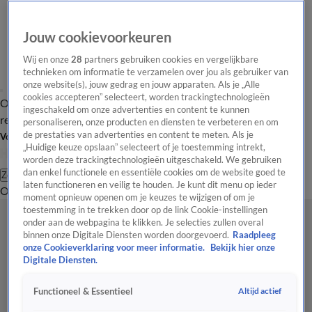
Jouw cookievoorkeuren
Wij en onze
28
partners gebruiken cookies en vergelijkbare
technieken om informatie te verzamelen over jou als gebruiker van
onze website(s), jouw gedrag en jouw apparaten. Als je „Alle
cookies accepteren” selecteert, worden trackingtechnologieën
Overzicht
Tip de
Laatste nieuws
Regionieuws
Het beste van Hart
ingeschakeld om onze advertenties en content te kunnen
redactie
personaliseren, onze producten en diensten te verbeteren en om
de prestaties van advertenties en content te meten. Als je
Volg Hart van Nederland
„Huidige keuze opslaan” selecteert of je toestemming intrekt,
worden deze trackingtechnologieën uitgeschakeld. We gebruiken
dan enkel functionele en essentiële cookies om de website goed te
Zoeken
laten functioneren en veilig te houden. Je kunt dit menu op ieder
Overzicht
Regio
Uitzendingen
Weer
Tip de redactie
Panel
Video's
moment opnieuw openen om je keuzes te wijzigen of om je
toestemming in te trekken door op de link Cookie-instellingen
onder aan de webpagina te klikken. Je selecties zullen overal
binnen onze Digitale Diensten worden doorgevoerd.
Raadpleeg
onze Cookieverklaring voor meer informatie.
Bekijk hier onze
Digitale Diensten.
Altijd actief
Functioneel & Essentieel