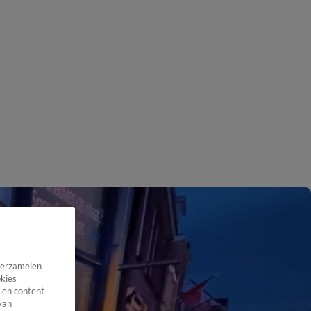
 verzamelen
okies
 en content
van