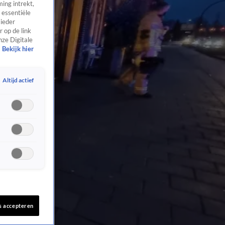
ing intrekt,
 essentiële
 ieder
 op de link
nze Digitale
Bekijk hier
Altijd actief
s accepteren