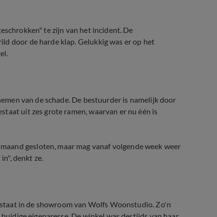
eschrokken" te zijn van het incident. De
ld door de harde klap. Gelukkig was er op het
el.
opnemen van de schade. De bestuurder is namelijk door
taat uit zes grote ramen, waarvan er nu één is
 maand gesloten, maar mag vanaf volgende week weer
in", denkt ze.
d' staat in de showroom van Wolfs Woonstudio. Zo'n
e huidige eigenaresse. De winkel was destijds van haar