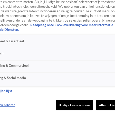
s en content te meten. Als je „Huidige keuze opslaan” selecteert of je toestemm
e trackingtechnologieën uitgeschakeld. We gebruiken dan enkel functionele en
de website goed te laten functioneren en veilig te houden. Je kunt dit menu op
ieuw openen om je keuzes te wijzigen of om je toestemming in te trekken door
ellingen onder aan de webpagina te klikken. Je selecties zullen overal binnen o
orden doorgevoerd.
Raadpleeg onze Cookieverklaring voor meer informatie.
ale Diensten.
eel & Essentieel
sch
sing & Commercieel
ng & Social media
jen lijst
en beheren
Huidige keuze opslaan
Alle cookie