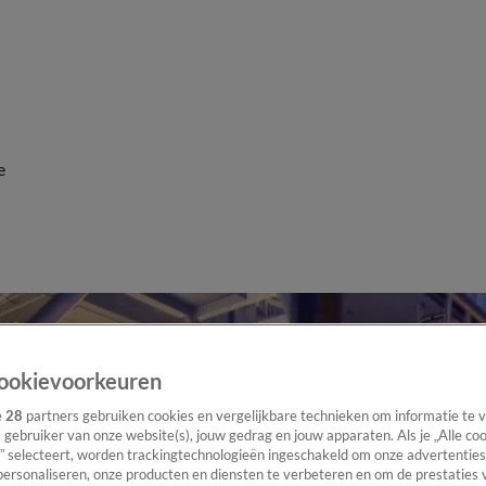
e
ookievoorkeuren
e
28
partners gebruiken cookies en vergelijkbare technieken om informatie te
s gebruiker van onze website(s), jouw gedrag en jouw apparaten. Als je „Alle co
” selecteert, worden trackingtechnologieën ingeschakeld om onze advertenties
personaliseren, onze producten en diensten te verbeteren en om de prestaties 