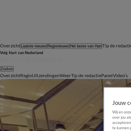
Overzicht
Tip de redacti
Laatste nieuws
Regionieuws
Het beste van Hart
Volg Hart van Nederland
Zoeken
Overzicht
Regio
Uitzendingen
Weer
Tip de redactie
Panel
Video's
Jouw c
Wij en onz
over jou al
accepteren
te kunnen 