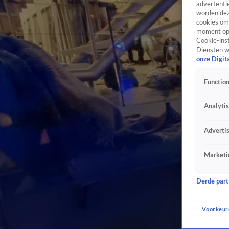
advertentie
worden dez
cookies om 
moment opn
Cookie-inst
Diensten w
onze Digit
Function
Analyti
Adverti
Marketi
Derde parti
Voorkeur