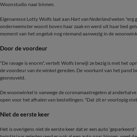
Woonstudio naar binnen.
Eigenaresse Lotty Wolfs laat aan
Hart van Nederland
weten "erg g
onderneemster woont boven haar zaak en werd uit haar bed getri
moment van het ongeluk nog niemand aanwezig in de woonwink
Door de voordeur
"De ravage is enorm", vertelt Wolfs terwijl ze bezig is met het 
de voordeur van de winkel gereden. De voorkant van het pand bes
gesneuveld.
De woonwinkel is vanwege de coronamaatregelen al anderhalve
open voor het afhalen van bestellingen. "Dat zit er voorlopig niet 
Niet de eerste keer
Het is overigens niet de eerste keer dat er een auto 'geparkeer
twintig jaar geleden reed er ook al een auto naar binnen, weet d