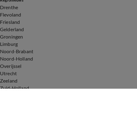
Regionieuws
Drenthe
Flevoland
Friesland
Gelderland
Groningen
Limburg
Noord-Brabant
Noord-Holland
Overijssel
Utrecht
Zeeland
Zuid-Holland
Voorwaarden
Over ons
Privacyverklaring
Gebruiksvoorwaarden
Cookieverklaring
Digitale diensten