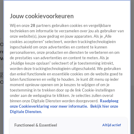
Jouw cookievoorkeuren
Wij en onze
28
partners gebruiken cookies en vergelijkbare
technieken om informatie te verzamelen over jou als gebruiker van
onze website(s), jouw gedrag en jouw apparaten. Als je „Alle
cookies accepteren” selecteert, worden trackingtechnologieën
Overzicht
Tip de
Laatste nieuws
Regionieuws
Het beste van Hart
ingeschakeld om onze advertenties en content te kunnen
redactie
personaliseren, onze producten en diensten te verbeteren en om
de prestaties van advertenties en content te meten. Als je
Volg Hart van Nederland
„Huidige keuze opslaan” selecteert of je toestemming intrekt,
worden deze trackingtechnologieën uitgeschakeld. We gebruiken
dan enkel functionele en essentiële cookies om de website goed te
Zoeken
laten functioneren en veilig te houden. Je kunt dit menu op ieder
Overzicht
Regio
Uitzendingen
Weer
Tip de redactie
Panel
Video's
moment opnieuw openen om je keuzes te wijzigen of om je
toestemming in te trekken door op de link Cookie-instellingen
onder aan de webpagina te klikken. Je selecties zullen overal
binnen onze Digitale Diensten worden doorgevoerd.
Raadpleeg
onze Cookieverklaring voor meer informatie.
Bekijk hier onze
Digitale Diensten.
Altijd actief
Functioneel & Essentieel