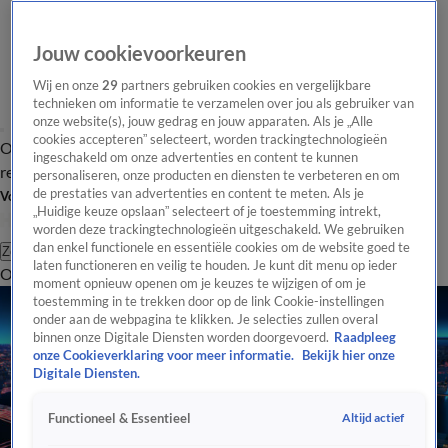
Jouw cookievoorkeuren
Wij en onze
29
partners gebruiken cookies en vergelijkbare
technieken om informatie te verzamelen over jou als gebruiker van
onze website(s), jouw gedrag en jouw apparaten. Als je „Alle
cookies accepteren” selecteert, worden trackingtechnologieën
Overzicht
Tip de
Laatste nieuws
Regionieuws
Het beste van Hart
ingeschakeld om onze advertenties en content te kunnen
redactie
personaliseren, onze producten en diensten te verbeteren en om
de prestaties van advertenties en content te meten. Als je
Volg Hart van Nederland
„Huidige keuze opslaan” selecteert of je toestemming intrekt,
worden deze trackingtechnologieën uitgeschakeld. We gebruiken
dan enkel functionele en essentiële cookies om de website goed te
Zoeken
laten functioneren en veilig te houden. Je kunt dit menu op ieder
Overzicht
Regio
Uitzendingen
Weer
Tip de redactie
Panel
Video's
moment opnieuw openen om je keuzes te wijzigen of om je
toestemming in te trekken door op de link Cookie-instellingen
onder aan de webpagina te klikken. Je selecties zullen overal
binnen onze Digitale Diensten worden doorgevoerd.
Raadpleeg
onze Cookieverklaring voor meer informatie.
Bekijk hier onze
Digitale Diensten.
Altijd actief
Functioneel & Essentieel