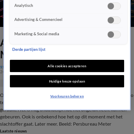
Analytisch
Advertising & Commercieel
Marketing & Social media
Auto knalt tegen boom in
Derde partijen lijst
Meppen
Alle cookies accepteren
112
24 sep 2017, 10:49
Huidige keuze opslaan
Op de N854 bij het Drentse Meppen is zondagochtend een auto
Voorkeuren beheren
tegen een boom gereden. Een persoon zou daarbij gewond zijn
geraakt. Het is nog onduidelijk hoe het ongeluk heeft kunnen
gebeuren. Ook is onbekend hoe het op dit moment met het
slachtoffer gaat. Later meer. Beeld: Persbureau Meter
Laatste nieuws