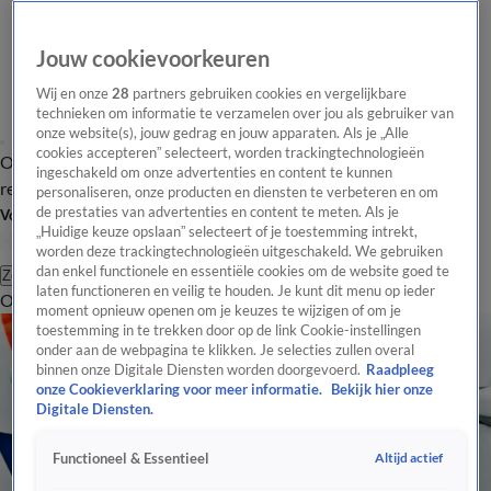
Jouw cookievoorkeuren
Wij en onze
28
partners gebruiken cookies en vergelijkbare
technieken om informatie te verzamelen over jou als gebruiker van
onze website(s), jouw gedrag en jouw apparaten. Als je „Alle
cookies accepteren” selecteert, worden trackingtechnologieën
Overzicht
Tip de
Laatste nieuws
Regionieuws
Het beste van Hart
ingeschakeld om onze advertenties en content te kunnen
redactie
personaliseren, onze producten en diensten te verbeteren en om
de prestaties van advertenties en content te meten. Als je
Volg Hart van Nederland
„Huidige keuze opslaan” selecteert of je toestemming intrekt,
worden deze trackingtechnologieën uitgeschakeld. We gebruiken
dan enkel functionele en essentiële cookies om de website goed te
Zoeken
laten functioneren en veilig te houden. Je kunt dit menu op ieder
Overzicht
Regio
Uitzendingen
Weer
Tip de redactie
Panel
Video's
moment opnieuw openen om je keuzes te wijzigen of om je
toestemming in te trekken door op de link Cookie-instellingen
onder aan de webpagina te klikken. Je selecties zullen overal
binnen onze Digitale Diensten worden doorgevoerd.
Raadpleeg
onze Cookieverklaring voor meer informatie.
Bekijk hier onze
Digitale Diensten.
Altijd actief
Functioneel & Essentieel