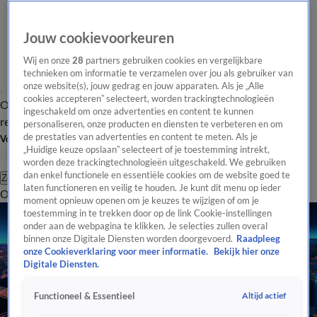
Jouw cookievoorkeuren
Wij en onze
28
partners gebruiken cookies en vergelijkbare
technieken om informatie te verzamelen over jou als gebruiker van
onze website(s), jouw gedrag en jouw apparaten. Als je „Alle
cookies accepteren” selecteert, worden trackingtechnologieën
Overzicht
Tip de
Laatste nieuws
Regionieuws
Het beste van Hart
ingeschakeld om onze advertenties en content te kunnen
redactie
personaliseren, onze producten en diensten te verbeteren en om
de prestaties van advertenties en content te meten. Als je
Volg Hart van Nederland
„Huidige keuze opslaan” selecteert of je toestemming intrekt,
worden deze trackingtechnologieën uitgeschakeld. We gebruiken
dan enkel functionele en essentiële cookies om de website goed te
Zoeken
laten functioneren en veilig te houden. Je kunt dit menu op ieder
Overzicht
Regio
Uitzendingen
Weer
Tip de redactie
Panel
Video's
moment opnieuw openen om je keuzes te wijzigen of om je
toestemming in te trekken door op de link Cookie-instellingen
onder aan de webpagina te klikken. Je selecties zullen overal
binnen onze Digitale Diensten worden doorgevoerd.
Raadpleeg
onze Cookieverklaring voor meer informatie.
Bekijk hier onze
Digitale Diensten.
Altijd actief
Functioneel & Essentieel