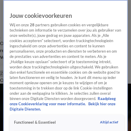
Jouw cookievoorkeuren
Wij en onze
28
partners gebruiken cookies en vergelijkbare
technieken om informatie te verzamelen over jou als gebruiker van
onze website(s), jouw gedrag en jouw apparaten. Als je „Alle
cookies accepteren” selecteert, worden trackingtechnologieën
Overzicht
Tip de
Laatste nieuws
Regionieuws
Het beste van Hart
ingeschakeld om onze advertenties en content te kunnen
redactie
personaliseren, onze producten en diensten te verbeteren en om
de prestaties van advertenties en content te meten. Als je
Volg Hart van Nederland
„Huidige keuze opslaan” selecteert of je toestemming intrekt,
worden deze trackingtechnologieën uitgeschakeld. We gebruiken
dan enkel functionele en essentiële cookies om de website goed te
Zoeken
laten functioneren en veilig te houden. Je kunt dit menu op ieder
Overzicht
Regio
Uitzendingen
Weer
Tip de redactie
Panel
Video's
moment opnieuw openen om je keuzes te wijzigen of om je
toestemming in te trekken door op de link Cookie-instellingen
onder aan de webpagina te klikken. Je selecties zullen overal
binnen onze Digitale Diensten worden doorgevoerd.
Raadpleeg
onze Cookieverklaring voor meer informatie.
Bekijk hier onze
Digitale Diensten.
Altijd actief
Functioneel & Essentieel