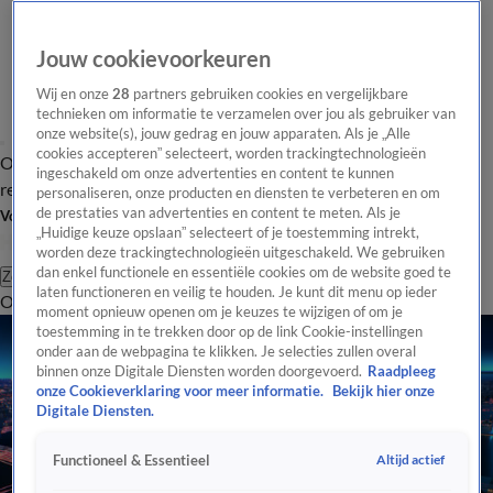
Jouw cookievoorkeuren
Wij en onze
28
partners gebruiken cookies en vergelijkbare
technieken om informatie te verzamelen over jou als gebruiker van
onze website(s), jouw gedrag en jouw apparaten. Als je „Alle
cookies accepteren” selecteert, worden trackingtechnologieën
Overzicht
Tip de
Laatste nieuws
Regionieuws
Het beste van Hart
ingeschakeld om onze advertenties en content te kunnen
redactie
personaliseren, onze producten en diensten te verbeteren en om
de prestaties van advertenties en content te meten. Als je
Volg Hart van Nederland
„Huidige keuze opslaan” selecteert of je toestemming intrekt,
worden deze trackingtechnologieën uitgeschakeld. We gebruiken
dan enkel functionele en essentiële cookies om de website goed te
Zoeken
laten functioneren en veilig te houden. Je kunt dit menu op ieder
Overzicht
Regio
Uitzendingen
Weer
Tip de redactie
Panel
Video's
moment opnieuw openen om je keuzes te wijzigen of om je
toestemming in te trekken door op de link Cookie-instellingen
onder aan de webpagina te klikken. Je selecties zullen overal
binnen onze Digitale Diensten worden doorgevoerd.
Raadpleeg
onze Cookieverklaring voor meer informatie.
Bekijk hier onze
Digitale Diensten.
Altijd actief
Functioneel & Essentieel