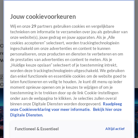
Jouw cookievoorkeuren
Wij en onze
29
partners gebruiken cookies en vergelijkbare
technieken om informatie te verzamelen over jou als gebruiker van
onze website(s), jouw gedrag en jouw apparaten. Als je „Alle
cookies accepteren” selecteert, worden trackingtechnologieën
Overzicht
Tip de
Laatste nieuws
Regionieuws
Het beste van Hart
ingeschakeld om onze advertenties en content te kunnen
redactie
personaliseren, onze producten en diensten te verbeteren en om
de prestaties van advertenties en content te meten. Als je
Volg Hart van Nederland
„Huidige keuze opslaan” selecteert of je toestemming intrekt,
worden deze trackingtechnologieën uitgeschakeld. We gebruiken
dan enkel functionele en essentiële cookies om de website goed te
Zoeken
laten functioneren en veilig te houden. Je kunt dit menu op ieder
Overzicht
Regio
Uitzendingen
Weer
Tip de redactie
Panel
Video's
moment opnieuw openen om je keuzes te wijzigen of om je
toestemming in te trekken door op de link Cookie-instellingen
onder aan de webpagina te klikken. Je selecties zullen overal
binnen onze Digitale Diensten worden doorgevoerd.
Raadpleeg
onze Cookieverklaring voor meer informatie.
Bekijk hier onze
Digitale Diensten.
Altijd actief
Functioneel & Essentieel