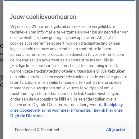
Jouw cookievoorkeuren
Wij en onze
29
partners gebruiken cookies en vergelijkbare
technieken om informatie te verzamelen over jou als gebruiker van
onze website(s), jouw gedrag en jouw apparaten. Als je „Alle
cookies accepteren” selecteert, worden trackingtechnologieën
Overzicht
Tip de
Laatste nieuws
Regionieuws
Het beste van Hart
ingeschakeld om onze advertenties en content te kunnen
redactie
personaliseren, onze producten en diensten te verbeteren en om
de prestaties van advertenties en content te meten. Als je
Volg Hart van Nederland
„Huidige keuze opslaan” selecteert of je toestemming intrekt,
worden deze trackingtechnologieën uitgeschakeld. We gebruiken
dan enkel functionele en essentiële cookies om de website goed te
Zoeken
laten functioneren en veilig te houden. Je kunt dit menu op ieder
Overzicht
Regio
Uitzendingen
Weer
Tip de redactie
Panel
Video's
moment opnieuw openen om je keuzes te wijzigen of om je
toestemming in te trekken door op de link Cookie-instellingen
onder aan de webpagina te klikken. Je selecties zullen overal
binnen onze Digitale Diensten worden doorgevoerd.
Raadpleeg
onze Cookieverklaring voor meer informatie.
Bekijk hier onze
Digitale Diensten.
Altijd actief
Functioneel & Essentieel