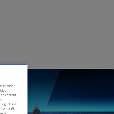
 verzamelen
okies
 en content
van
ing intrekt,
 essentiële
 ieder