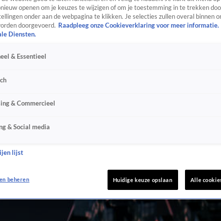
ieuw openen om je keuzes te wijzigen of om je toestemming in te trekken door
ellingen onder aan de webpagina te klikken. Je selecties zullen overal binnen o
orden doorgevoerd.
Raadpleeg onze Cookieverklaring voor meer informatie.
ale Diensten.
eel & Essentieel
sch
sing & Commercieel
ng & Social media
jen lijst
en beheren
Huidige keuze opslaan
Alle cookie