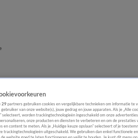
e
ookievoorkeuren
e
29
partners gebruiken cookies en vergelijkbare technieken om informatie te
s gebruiker van onze website(s), jouw gedrag en jouw apparaten. Als je „Alle co
” selecteert, worden trackingtechnologieën ingeschakeld om onze advertenties
personaliseren, onze producten en diensten te verbeteren en om de prestaties 
s en content te meten. Als je „Huidige keuze opslaan” selecteert of je toestemm
e trackingtechnologieën uitgeschakeld. We gebruiken dan enkel functionele en
de website goed te laten functioneren en veilig te houden. Je kunt dit menu op