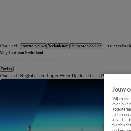
Overzicht
Tip de redacti
Laatste nieuws
Regionieuws
Het beste van Hart
Volg Hart van Nederland
Zoeken
Overzicht
Regio
Uitzendingen
Weer
Tip de redactie
Panel
Video's
Jouw c
Wij en onz
over jou al
accepteren
te kunnen 
advertentie
worden dez
cookies om 