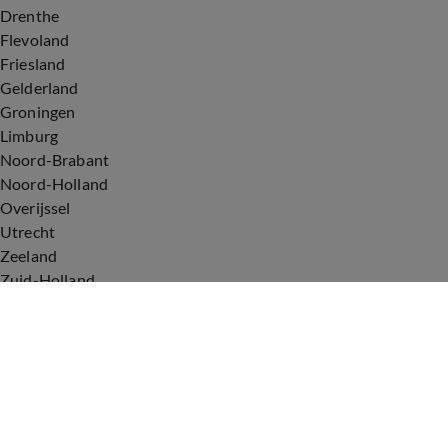
Drenthe
Flevoland
Friesland
Gelderland
Groningen
Limburg
Noord-Brabant
Noord-Holland
Overijssel
Utrecht
Zeeland
Zuid-Holland
Voorwaarden
Over ons
Privacyverklaring
Gebruiksvoorwaarden
Cookieverklaring
Digitale diensten
Cookie instellingen