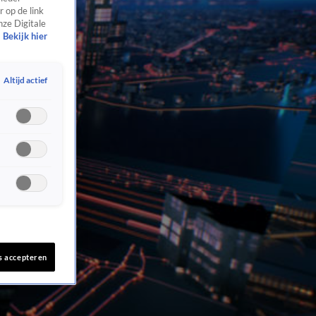
 op de link
nze Digitale
Bekijk hier
Altijd actief
s accepteren