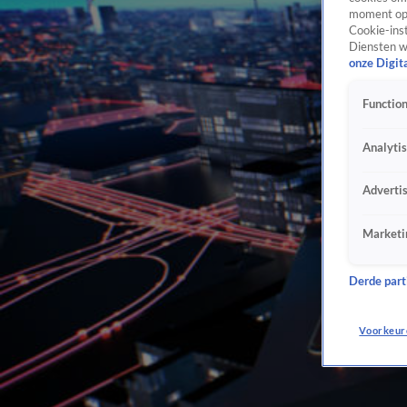
moment opn
Cookie-inst
Diensten w
onze Digit
Function
Analyti
Adverti
Marketi
Derde parti
Voorkeur