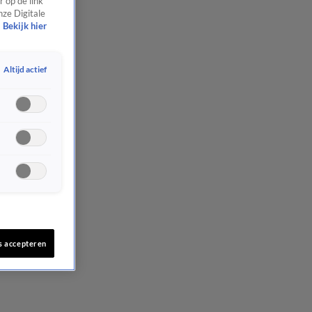
 op de link
nze Digitale
Bekijk hier
Altijd actief
s accepteren