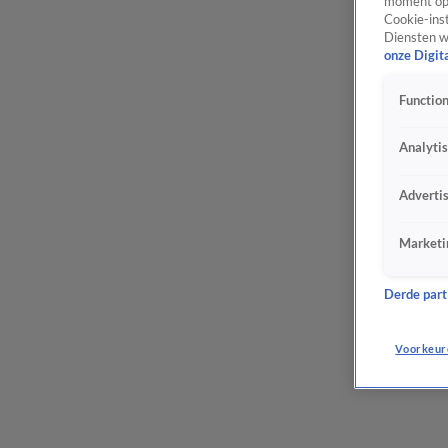
moment opn
Cookie-inst
Diensten w
onze Digit
Function
Analyti
Adverti
Marketi
Derde parti
Voorkeur