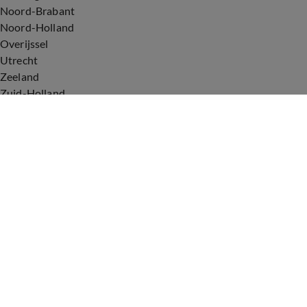
Noord-Brabant
Noord-Holland
Overijssel
Utrecht
Zeeland
Zuid-Holland
Voorwaarden
Over ons
Privacyverklaring
Gebruiksvoorwaarden
Cookieverklaring
Digitale diensten
Cookie instellingen
Upod & Talpa Network
Adverteren
Vacatures
Publieksservice
Tip de redactie
Correcties en aanvullingen