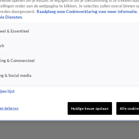
ieuw openen om je keuzes te wijzigen of om je toestemming in te trekken door
ellingen onder aan de webpagina te klikken. Je selecties zullen overal binnen o
orden doorgevoerd.
Raadpleeg onze Cookieverklaring voor meer informatie.
ale Diensten.
eel & Essentieel
sch
sing & Commercieel
ng & Social media
jen lijst
en beheren
Huidige keuze opslaan
Alle cookie