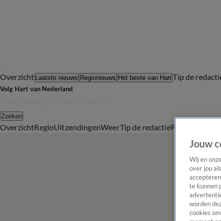
Overzicht
Tip de redacti
Laatste nieuws
Regionieuws
Het beste van Hart
Volg Hart van Nederland
Zoeken
Overzicht
Regio
Uitzendingen
Weer
Tip de redactie
Panel
Video's
Jouw c
Wij en onz
over jou al
accepteren
te kunnen 
advertentie
worden dez
cookies om 