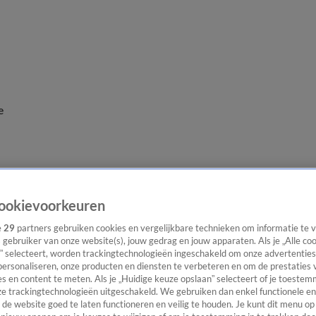
e
ookievoorkeuren
e
29
partners gebruiken cookies en vergelijkbare technieken om informatie te
s gebruiker van onze website(s), jouw gedrag en jouw apparaten. Als je „Alle co
” selecteert, worden trackingtechnologieën ingeschakeld om onze advertenties
personaliseren, onze producten en diensten te verbeteren en om de prestaties 
s en content te meten. Als je „Huidige keuze opslaan” selecteert of je toestemm
e trackingtechnologieën uitgeschakeld. We gebruiken dan enkel functionele en
de website goed te laten functioneren en veilig te houden. Je kunt dit menu op