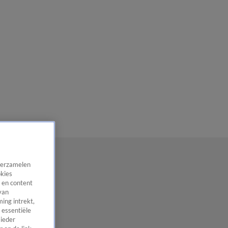
 verzamelen
okies
 en content
van
ing intrekt,
 essentiële
 ieder