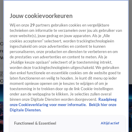
Jouw cookievoorkeuren
Wij en onze
29
partners gebruiken cookies en vergelijkbare
technieken om informatie te verzamelen over jou als gebruiker van
onze website(s), jouw gedrag en jouw apparaten. Als je „Alle
cookies accepteren” selecteert, worden trackingtechnologieën
Overzicht
Tip de
Laatste nieuws
Regionieuws
Het beste van Hart
ingeschakeld om onze advertenties en content te kunnen
redactie
personaliseren, onze producten en diensten te verbeteren en om
de prestaties van advertenties en content te meten. Als je
Volg Hart van Nederland
„Huidige keuze opslaan” selecteert of je toestemming intrekt,
worden deze trackingtechnologieën uitgeschakeld. We gebruiken
dan enkel functionele en essentiële cookies om de website goed te
Zoeken
laten functioneren en veilig te houden. Je kunt dit menu op ieder
Overzicht
Regio
Uitzendingen
Weer
Tip de redactie
Panel
Video's
moment opnieuw openen om je keuzes te wijzigen of om je
toestemming in te trekken door op de link Cookie-instellingen
onder aan de webpagina te klikken. Je selecties zullen overal
binnen onze Digitale Diensten worden doorgevoerd.
Raadpleeg
onze Cookieverklaring voor meer informatie.
Bekijk hier onze
Digitale Diensten.
Altijd actief
Functioneel & Essentieel