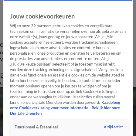
Jouw cookievoorkeuren
Wij en onze
29
partners gebruiken cookies en vergelijkbare
technieken om informatie te verzamelen over jou als gebruiker van
onze website(s), jouw gedrag en jouw apparaten. Als je „Alle
cookies accepteren” selecteert, worden trackingtechnologieën
Overzicht
Tip de
Laatste nieuws
Regionieuws
Het beste van Hart
ingeschakeld om onze advertenties en content te kunnen
redactie
personaliseren, onze producten en diensten te verbeteren en om
de prestaties van advertenties en content te meten. Als je
Volg Hart van Nederland
„Huidige keuze opslaan” selecteert of je toestemming intrekt,
worden deze trackingtechnologieën uitgeschakeld. We gebruiken
dan enkel functionele en essentiële cookies om de website goed te
Zoeken
laten functioneren en veilig te houden. Je kunt dit menu op ieder
Overzicht
Regio
Uitzendingen
Weer
Tip de redactie
Panel
Video's
moment opnieuw openen om je keuzes te wijzigen of om je
toestemming in te trekken door op de link Cookie-instellingen
onder aan de webpagina te klikken. Je selecties zullen overal
binnen onze Digitale Diensten worden doorgevoerd.
Raadpleeg
onze Cookieverklaring voor meer informatie.
Bekijk hier onze
Digitale Diensten.
Altijd actief
Functioneel & Essentieel