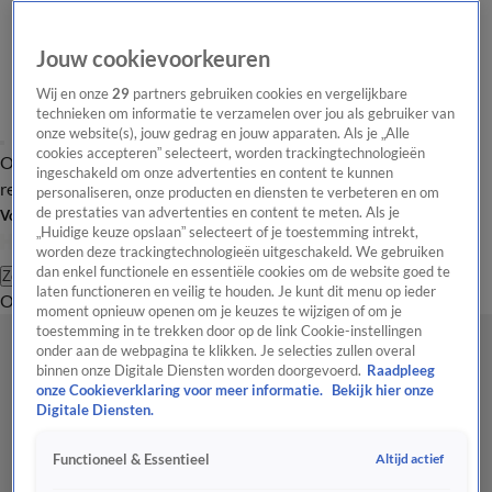
Jouw cookievoorkeuren
Wij en onze
29
partners gebruiken cookies en vergelijkbare
technieken om informatie te verzamelen over jou als gebruiker van
onze website(s), jouw gedrag en jouw apparaten. Als je „Alle
cookies accepteren” selecteert, worden trackingtechnologieën
Overzicht
Tip de
Laatste nieuws
Regionieuws
Het beste van Hart
ingeschakeld om onze advertenties en content te kunnen
redactie
personaliseren, onze producten en diensten te verbeteren en om
de prestaties van advertenties en content te meten. Als je
Volg Hart van Nederland
„Huidige keuze opslaan” selecteert of je toestemming intrekt,
worden deze trackingtechnologieën uitgeschakeld. We gebruiken
dan enkel functionele en essentiële cookies om de website goed te
Zoeken
laten functioneren en veilig te houden. Je kunt dit menu op ieder
Overzicht
Regio
Uitzendingen
Weer
Tip de redactie
Panel
Video's
moment opnieuw openen om je keuzes te wijzigen of om je
toestemming in te trekken door op de link Cookie-instellingen
onder aan de webpagina te klikken. Je selecties zullen overal
binnen onze Digitale Diensten worden doorgevoerd.
Raadpleeg
onze Cookieverklaring voor meer informatie.
Bekijk hier onze
Digitale Diensten.
Altijd actief
Functioneel & Essentieel