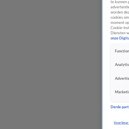
te kunnen 
advertentie
worden dez
cookies om 
moment opn
Cookie-inst
Diensten w
onze Digit
Function
Analyti
Adverti
Marketi
Derde parti
Voorkeur