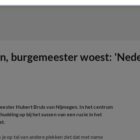
n, burgemeester woest: 'Nede
emeester Hubert Bruls van Nijmegen. In het centrum
udding op bij het sussen van een ruzie in het
st.
 je op tal van andere plekken ziet dat met name