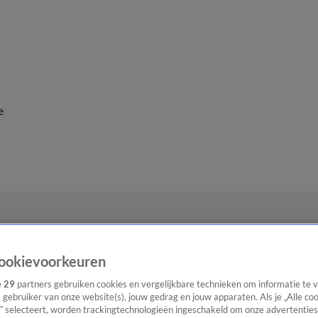
e
ookievoorkeuren
e
29
partners gebruiken cookies en vergelijkbare technieken om informatie te
s gebruiker van onze website(s), jouw gedrag en jouw apparaten. Als je „Alle co
” selecteert, worden trackingtechnologieën ingeschakeld om onze advertenties