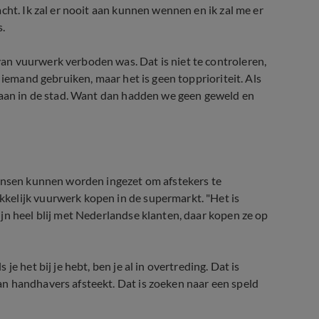
cht. Ik zal er nooit aan kunnen wennen en ik zal me er
s.
n vuurwerk verboden was. Dat is niet te controleren,
 iemand gebruiken, maar het is geen topprioriteit. Als
 gaan in de stad. Want dan hadden we geen geweld en
mensen kunnen worden ingezet om afstekers te
kelijk vuurwerk kopen in de supermarkt. "Het is
jn heel blij met Nederlandse klanten, daar kopen ze op
e het bij je hebt, ben je al in overtreding. Dat is
n handhavers afsteekt. Dat is zoeken naar een speld