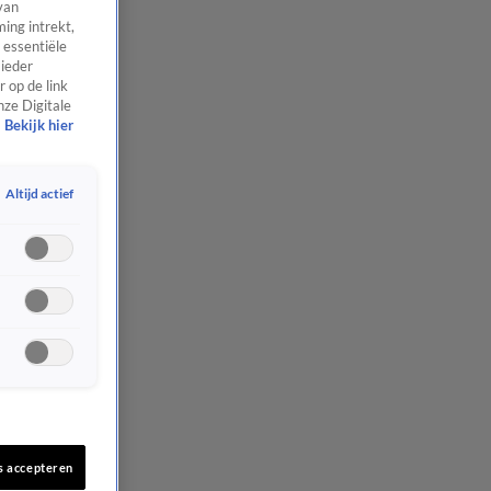
van
ing intrekt,
 essentiële
 ieder
 op de link
nze Digitale
Bekijk hier
Altijd actief
s accepteren