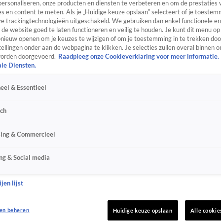
personaliseren, onze producten en diensten te verbeteren en om de prestaties 
s en content te meten. Als je „Huidige keuze opslaan” selecteert of je toestemm
e trackingtechnologieën uitgeschakeld. We gebruiken dan enkel functionele en
de website goed te laten functioneren en veilig te houden. Je kunt dit menu op
ieuw openen om je keuzes te wijzigen of om je toestemming in te trekken door
ellingen onder aan de webpagina te klikken. Je selecties zullen overal binnen o
orden doorgevoerd.
Raadpleeg onze Cookieverklaring voor meer informatie.
ale Diensten.
eel & Essentieel
sch
sing & Commercieel
ng & Social media
jen lijst
en beheren
Huidige keuze opslaan
Alle cookie