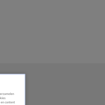
 verzamelen
okies
 en content