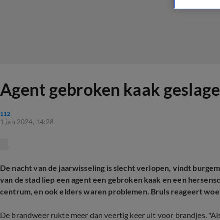
Agent gebroken kaak geslage
112
1 jan 2024, 14:28
De nacht van de jaarwisseling is slecht verlopen, vindt burg
van de stad liep een agent een gebroken kaak en een hersensch
centrum, en ook elders waren problemen. Bruls reageert woe
De brandweer rukte meer dan veertig keer uit voor brandjes. "Als