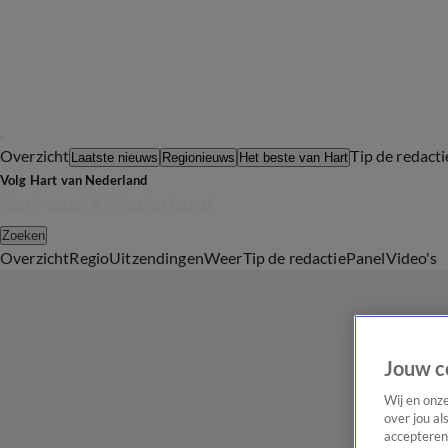
Overzicht
Tip de redacti
Laatste nieuws
Regionieuws
Het beste van Hart
Volg Hart van Nederland
Zoeken
Overzicht
Regio
Uitzendingen
Weer
Tip de redactie
Panel
Video's
Jouw c
Wij en onz
over jou al
accepteren