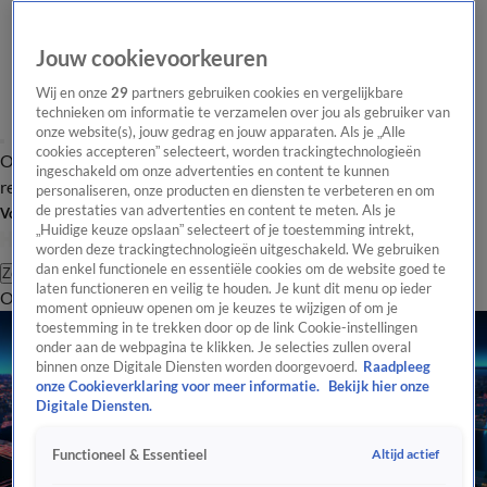
Jouw cookievoorkeuren
Wij en onze
29
partners gebruiken cookies en vergelijkbare
technieken om informatie te verzamelen over jou als gebruiker van
onze website(s), jouw gedrag en jouw apparaten. Als je „Alle
cookies accepteren” selecteert, worden trackingtechnologieën
Overzicht
Tip de
Laatste nieuws
Regionieuws
Het beste van Hart
ingeschakeld om onze advertenties en content te kunnen
redactie
personaliseren, onze producten en diensten te verbeteren en om
de prestaties van advertenties en content te meten. Als je
Volg Hart van Nederland
„Huidige keuze opslaan” selecteert of je toestemming intrekt,
worden deze trackingtechnologieën uitgeschakeld. We gebruiken
dan enkel functionele en essentiële cookies om de website goed te
Zoeken
laten functioneren en veilig te houden. Je kunt dit menu op ieder
Overzicht
Regio
Uitzendingen
Weer
Tip de redactie
Panel
Video's
moment opnieuw openen om je keuzes te wijzigen of om je
toestemming in te trekken door op de link Cookie-instellingen
onder aan de webpagina te klikken. Je selecties zullen overal
binnen onze Digitale Diensten worden doorgevoerd.
Raadpleeg
onze Cookieverklaring voor meer informatie.
Bekijk hier onze
Digitale Diensten.
Altijd actief
Functioneel & Essentieel