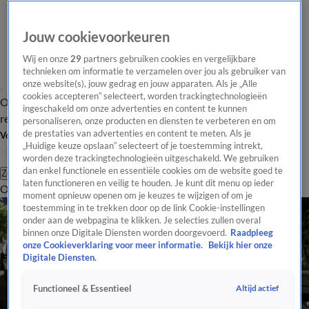
Jouw cookievoorkeuren
Wij en onze
29
partners gebruiken cookies en vergelijkbare
technieken om informatie te verzamelen over jou als gebruiker van
onze website(s), jouw gedrag en jouw apparaten. Als je „Alle
cookies accepteren” selecteert, worden trackingtechnologieën
Overzicht
Tip de
Laatste nieuws
Regionieuws
Het beste van Hart
ingeschakeld om onze advertenties en content te kunnen
redactie
personaliseren, onze producten en diensten te verbeteren en om
de prestaties van advertenties en content te meten. Als je
Volg Hart van Nederland
„Huidige keuze opslaan” selecteert of je toestemming intrekt,
worden deze trackingtechnologieën uitgeschakeld. We gebruiken
dan enkel functionele en essentiële cookies om de website goed te
Zoeken
laten functioneren en veilig te houden. Je kunt dit menu op ieder
Overzicht
Regio
Uitzendingen
Weer
Tip de redactie
Panel
Video's
moment opnieuw openen om je keuzes te wijzigen of om je
toestemming in te trekken door op de link Cookie-instellingen
onder aan de webpagina te klikken. Je selecties zullen overal
binnen onze Digitale Diensten worden doorgevoerd.
Raadpleeg
onze Cookieverklaring voor meer informatie.
Bekijk hier onze
Digitale Diensten.
Altijd actief
Functioneel & Essentieel