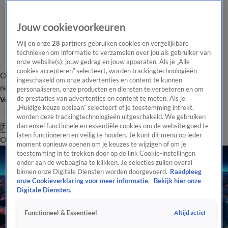
Jouw cookievoorkeuren
Wij en onze
28
partners gebruiken cookies en vergelijkbare
technieken om informatie te verzamelen over jou als gebruiker van
onze website(s), jouw gedrag en jouw apparaten. Als je „Alle
cookies accepteren” selecteert, worden trackingtechnologieën
Overzicht
Tip de
Laatste nieuws
Regionieuws
Het beste van Hart
ingeschakeld om onze advertenties en content te kunnen
redactie
personaliseren, onze producten en diensten te verbeteren en om
de prestaties van advertenties en content te meten. Als je
Volg Hart van Nederland
„Huidige keuze opslaan” selecteert of je toestemming intrekt,
worden deze trackingtechnologieën uitgeschakeld. We gebruiken
dan enkel functionele en essentiële cookies om de website goed te
Zoeken
laten functioneren en veilig te houden. Je kunt dit menu op ieder
Overzicht
Regio
Uitzendingen
Weer
Tip de redactie
Panel
Video's
moment opnieuw openen om je keuzes te wijzigen of om je
toestemming in te trekken door op de link Cookie-instellingen
onder aan de webpagina te klikken. Je selecties zullen overal
binnen onze Digitale Diensten worden doorgevoerd.
Raadpleeg
onze Cookieverklaring voor meer informatie.
Bekijk hier onze
Digitale Diensten.
Altijd actief
Functioneel & Essentieel