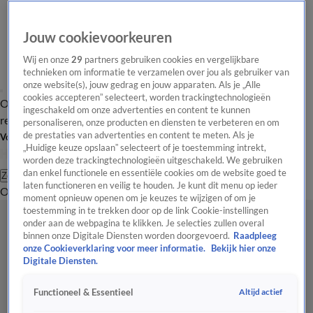
Jouw cookievoorkeuren
Wij en onze
29
partners gebruiken cookies en vergelijkbare
technieken om informatie te verzamelen over jou als gebruiker van
onze website(s), jouw gedrag en jouw apparaten. Als je „Alle
cookies accepteren” selecteert, worden trackingtechnologieën
Overzicht
Tip de
Laatste nieuws
Regionieuws
Het beste van Hart
ingeschakeld om onze advertenties en content te kunnen
redactie
personaliseren, onze producten en diensten te verbeteren en om
de prestaties van advertenties en content te meten. Als je
Volg Hart van Nederland
„Huidige keuze opslaan” selecteert of je toestemming intrekt,
worden deze trackingtechnologieën uitgeschakeld. We gebruiken
dan enkel functionele en essentiële cookies om de website goed te
Zoeken
laten functioneren en veilig te houden. Je kunt dit menu op ieder
Overzicht
Regio
Uitzendingen
Weer
Tip de redactie
Panel
Video's
moment opnieuw openen om je keuzes te wijzigen of om je
toestemming in te trekken door op de link Cookie-instellingen
onder aan de webpagina te klikken. Je selecties zullen overal
binnen onze Digitale Diensten worden doorgevoerd.
Raadpleeg
onze Cookieverklaring voor meer informatie.
Bekijk hier onze
Digitale Diensten.
Altijd actief
Functioneel & Essentieel