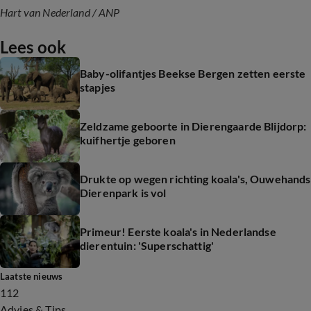
Hart van Nederland / ANP
Lees ook
Baby-olifantjes Beekse Bergen zetten eerste
stapjes
Zeldzame geboorte in Dierengaarde Blijdorp:
kuifhertje geboren
Drukte op wegen richting koala's, Ouwehands
Dierenpark is vol
Primeur! Eerste koala's in Nederlandse
dierentuin: 'Superschattig'
Laatste nieuws
112
Advies & Tips