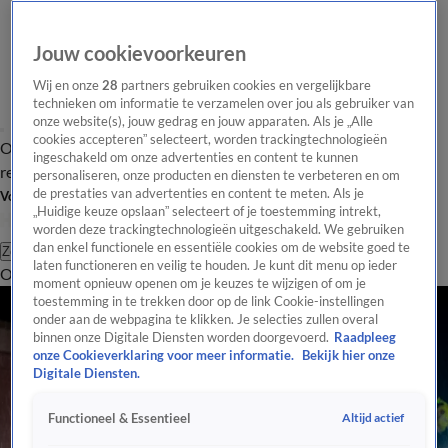
Jouw cookievoorkeuren
Wij en onze
28
partners gebruiken cookies en vergelijkbare
technieken om informatie te verzamelen over jou als gebruiker van
onze website(s), jouw gedrag en jouw apparaten. Als je „Alle
cookies accepteren” selecteert, worden trackingtechnologieën
Overzicht
Tip de
Laatste nieuws
Regionieuws
Het beste van Hart
ingeschakeld om onze advertenties en content te kunnen
redactie
personaliseren, onze producten en diensten te verbeteren en om
de prestaties van advertenties en content te meten. Als je
Volg Hart van Nederland
„Huidige keuze opslaan” selecteert of je toestemming intrekt,
worden deze trackingtechnologieën uitgeschakeld. We gebruiken
dan enkel functionele en essentiële cookies om de website goed te
Zoeken
laten functioneren en veilig te houden. Je kunt dit menu op ieder
Overzicht
Regio
Uitzendingen
Weer
Tip de redactie
Panel
Video's
moment opnieuw openen om je keuzes te wijzigen of om je
toestemming in te trekken door op de link Cookie-instellingen
onder aan de webpagina te klikken. Je selecties zullen overal
binnen onze Digitale Diensten worden doorgevoerd.
Raadpleeg
onze Cookieverklaring voor meer informatie.
Bekijk hier onze
Digitale Diensten.
Altijd actief
Functioneel & Essentieel