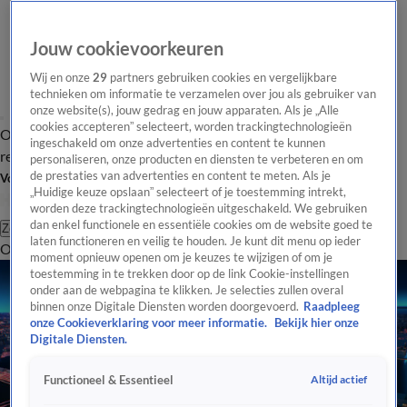
Jouw cookievoorkeuren
Wij en onze
29
partners gebruiken cookies en vergelijkbare
technieken om informatie te verzamelen over jou als gebruiker van
onze website(s), jouw gedrag en jouw apparaten. Als je „Alle
cookies accepteren” selecteert, worden trackingtechnologieën
Overzicht
Tip de
Laatste nieuws
Regionieuws
Het beste van Hart
ingeschakeld om onze advertenties en content te kunnen
redactie
personaliseren, onze producten en diensten te verbeteren en om
de prestaties van advertenties en content te meten. Als je
Volg Hart van Nederland
„Huidige keuze opslaan” selecteert of je toestemming intrekt,
worden deze trackingtechnologieën uitgeschakeld. We gebruiken
dan enkel functionele en essentiële cookies om de website goed te
Zoeken
laten functioneren en veilig te houden. Je kunt dit menu op ieder
Overzicht
Regio
Uitzendingen
Weer
Tip de redactie
Panel
Video's
moment opnieuw openen om je keuzes te wijzigen of om je
toestemming in te trekken door op de link Cookie-instellingen
onder aan de webpagina te klikken. Je selecties zullen overal
binnen onze Digitale Diensten worden doorgevoerd.
Raadpleeg
onze Cookieverklaring voor meer informatie.
Bekijk hier onze
Digitale Diensten.
Altijd actief
Functioneel & Essentieel