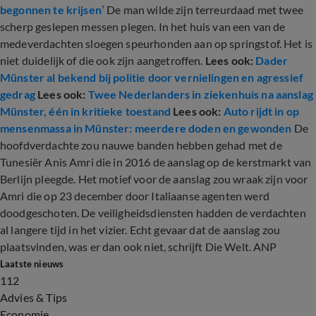
begonnen te krijsen’
De man wilde zijn terreurdaad met twee
scherp geslepen messen plegen. In het huis van een van de
medeverdachten sloegen speurhonden aan op springstof. Het is
niet duidelijk of die ook zijn aangetroffen.
Lees ook:
Dader
Münster al bekend bij politie door vernielingen en agressief
gedrag
Lees ook:
Twee Nederlanders in ziekenhuis na aanslag
Münster, één in kritieke toestand
Lees ook:
Auto rijdt in op
mensenmassa in Münster: meerdere doden en gewonden
De
hoofdverdachte zou nauwe banden hebben gehad met de
Tunesiër Anis Amri die in 2016 de aanslag op de kerstmarkt van
Berlijn pleegde. Het motief voor de aanslag zou wraak zijn voor
Amri die op 23 december door Italiaanse agenten werd
doodgeschoten. De veiligheidsdiensten hadden de verdachten
al langere tijd in het vizier. Echt gevaar dat de aanslag zou
plaatsvinden, was er dan ook niet, schrijft Die Welt. ANP
Laatste nieuws
112
Advies & Tips
Economie