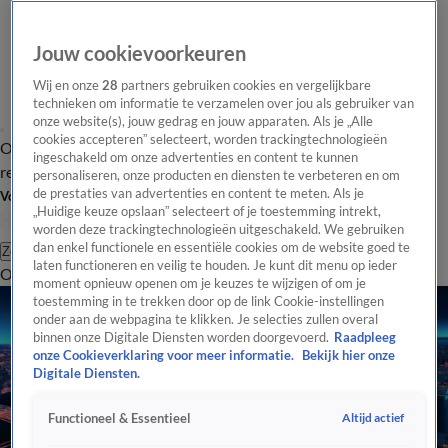
Jouw cookievoorkeuren
Wij en onze
28
partners gebruiken cookies en vergelijkbare
technieken om informatie te verzamelen over jou als gebruiker van
onze website(s), jouw gedrag en jouw apparaten. Als je „Alle
cookies accepteren” selecteert, worden trackingtechnologieën
Overzicht
Tip de
Laatste nieuws
Regionieuws
Het beste van Hart
ingeschakeld om onze advertenties en content te kunnen
redactie
personaliseren, onze producten en diensten te verbeteren en om
de prestaties van advertenties en content te meten. Als je
Volg Hart van Nederland
„Huidige keuze opslaan” selecteert of je toestemming intrekt,
worden deze trackingtechnologieën uitgeschakeld. We gebruiken
dan enkel functionele en essentiële cookies om de website goed te
Zoeken
laten functioneren en veilig te houden. Je kunt dit menu op ieder
Overzicht
Regio
Uitzendingen
Weer
Tip de redactie
Panel
Video's
moment opnieuw openen om je keuzes te wijzigen of om je
toestemming in te trekken door op de link Cookie-instellingen
onder aan de webpagina te klikken. Je selecties zullen overal
binnen onze Digitale Diensten worden doorgevoerd.
Raadpleeg
onze Cookieverklaring voor meer informatie.
Bekijk hier onze
Digitale Diensten.
Altijd actief
Functioneel & Essentieel