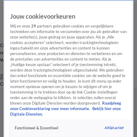
Jouw cookievoorkeuren
Wij en onze
29
partners gebruiken cookies en vergelijkbare
technieken om informatie te verzamelen over jou als gebruiker van
onze website(s), jouw gedrag en jouw apparaten. Als je „Alle
cookies accepteren” selecteert, worden trackingtechnologieën
Overzicht
Tip de
Laatste nieuws
Regionieuws
Het beste van Hart
ingeschakeld om onze advertenties en content te kunnen
redactie
personaliseren, onze producten en diensten te verbeteren en om
de prestaties van advertenties en content te meten. Als je
Volg Hart van Nederland
„Huidige keuze opslaan” selecteert of je toestemming intrekt,
worden deze trackingtechnologieën uitgeschakeld. We gebruiken
dan enkel functionele en essentiële cookies om de website goed te
Zoeken
laten functioneren en veilig te houden. Je kunt dit menu op ieder
Overzicht
Regio
Uitzendingen
Weer
Tip de redactie
Panel
Video's
moment opnieuw openen om je keuzes te wijzigen of om je
toestemming in te trekken door op de link Cookie-instellingen
onder aan de webpagina te klikken. Je selecties zullen overal
binnen onze Digitale Diensten worden doorgevoerd.
Raadpleeg
onze Cookieverklaring voor meer informatie.
Bekijk hier onze
Digitale Diensten.
Altijd actief
Functioneel & Essentieel