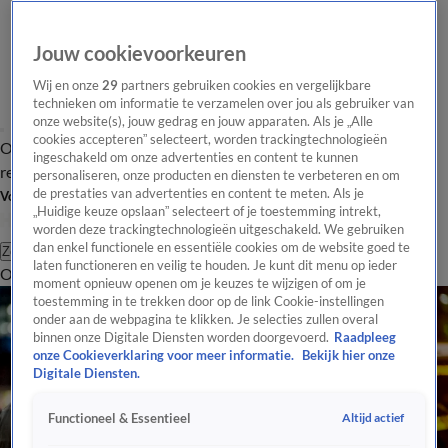
Jouw cookievoorkeuren
Wij en onze
29
partners gebruiken cookies en vergelijkbare
technieken om informatie te verzamelen over jou als gebruiker van
onze website(s), jouw gedrag en jouw apparaten. Als je „Alle
cookies accepteren” selecteert, worden trackingtechnologieën
Overzicht
Tip de
Laatste nieuws
Regionieuws
Het beste van Hart
ingeschakeld om onze advertenties en content te kunnen
redactie
personaliseren, onze producten en diensten te verbeteren en om
de prestaties van advertenties en content te meten. Als je
Volg Hart van Nederland
„Huidige keuze opslaan” selecteert of je toestemming intrekt,
worden deze trackingtechnologieën uitgeschakeld. We gebruiken
dan enkel functionele en essentiële cookies om de website goed te
Zoeken
laten functioneren en veilig te houden. Je kunt dit menu op ieder
Overzicht
Regio
Uitzendingen
Weer
Tip de redactie
Panel
Video's
moment opnieuw openen om je keuzes te wijzigen of om je
toestemming in te trekken door op de link Cookie-instellingen
onder aan de webpagina te klikken. Je selecties zullen overal
binnen onze Digitale Diensten worden doorgevoerd.
Raadpleeg
onze Cookieverklaring voor meer informatie.
Bekijk hier onze
Digitale Diensten.
Altijd actief
Functioneel & Essentieel